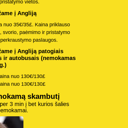
pristatymo vietos.
ame į Angliją
na nuo 35€/35£. Kaina priklauso
, svorio, paėmimo ir pristatymo
o perkraustymo paslaugos.
ame į Angliją patogiais
s ir autobusais (nemokamas
g.)
kaina nuo 130€/130£
kaina nuo 130€/130£
mokamą skambutį
r 3 min į bet kurios šalies
 nemokamai.