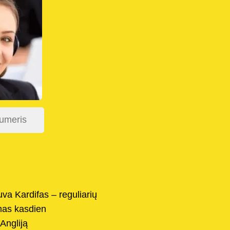
uva Kardifas – reguliarių
as kasdien
 Angliją