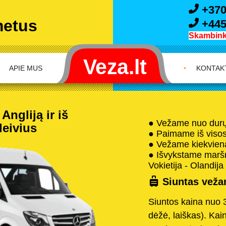
+370
metus
+445
Skambink 
APIE MUS
•
KONTAK
Angliją ir iš
● Vežame nuo durų 
leivius
● Paimame iš visos 
● Vežame kiekvieną
● Išvykstame maršru
Vokietija - Olandija 
Siuntas vežam
Siuntos kaina nuo 
dėžė, laiškas). Kai