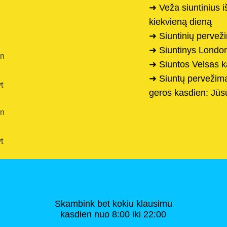
➜ Veža siuntinius 
kiekvieną dieną
➜ Siuntinių perveži
➜ Siuntinys Londo
en
➜ Siuntos Velsas k
➜ Siuntų pervežimas
t
geros kasdien: Jūs
en
t
Skambink bet kokiu klausimu
kasdien nuo 8:00 iki 22:00