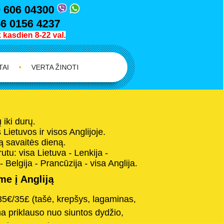
 606 04300
6 0156 4237
kasdien 8-22 val.
TAI
•
VERTA ŽINOTI
iki durų.
Lietuvos ir visos Anglijoje.
 savaitės dieną.
tu: visa Lietuva - Lenkija -
- Belgija - Prancūzija - visa Anglija.
e į Angliją
35€/35£ (tašė, krepšys, lagaminas,
na priklauso nuo siuntos dydžio,