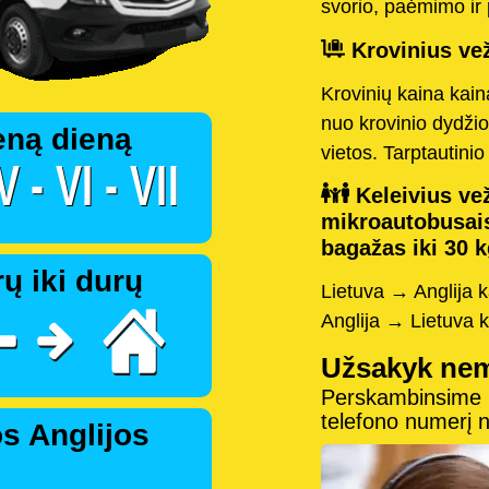
svorio, paėmimo ir 
Krovinius vež
Krovinių kaina kai
nuo krovinio dydžio
eną dieną
vietos. Tarptautini
Keleivius vež
mikroautobusai
bagažas iki 30 k
ų iki durų
Lietuva → Anglija 
Anglija → Lietuva 
Užsakyk ne
Perskambinsime pe
telefono numerį
s Anglijos