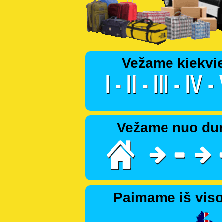
Vežame kiekvi
Vežame nuo dur
Paimame iš viso