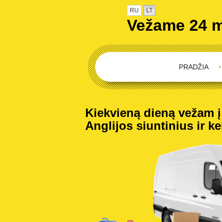
RU
LT
Vežame 24 
PRADŽIA
•
Kiekvieną dieną vežam į 
Anglijos siuntinius ir ke