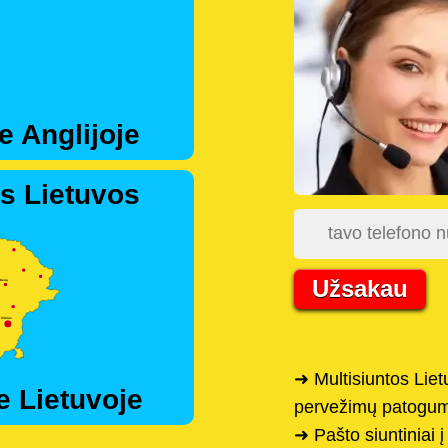
e Anglijoje
s Lietuvos
Užsakau
➜ Multisiuntos Liet
e Lietuvoje
pervežimų patogum
➜ Pašto siuntiniai į