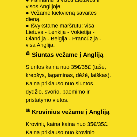
visos Anglijoje.
● Vežame kiekvieną savaitės
dieną.
● Išvykstame maršrutu: visa
Lietuva - Lenkija - Vokietija -
Olandija - Belgija - Prancūzija -
visa Anglija.
Siuntas vežame į Angliją
Siuntos kaina nuo 35€/35£ (tašė,
krepšys, lagaminas, dėžė, laiškas).
Kaina priklauso nuo siuntos
dydžio, svorio, paėmimo ir
pristatymo vietos.
Krovinius vežame į Angliją
Krovinių kaina kaina nuo 35€/35£.
Kaina priklauso nuo krovinio