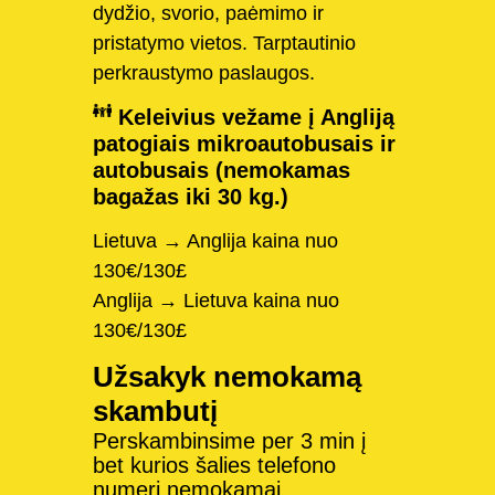
dydžio, svorio, paėmimo ir
pristatymo vietos. Tarptautinio
perkraustymo paslaugos.
Keleivius vežame į Angliją
patogiais mikroautobusais ir
autobusais (nemokamas
bagažas iki 30 kg.)
Lietuva → Anglija kaina nuo
130€/130£
Anglija → Lietuva kaina nuo
130€/130£
Užsakyk nemokamą
skambutį
Perskambinsime per 3 min į
bet kurios šalies telefono
numerį nemokamai.