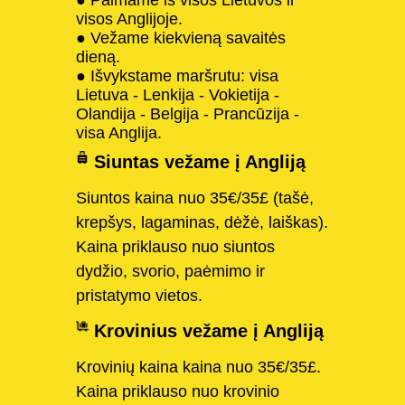
visos Anglijoje.
● Vežame kiekvieną savaitės
dieną.
● Išvykstame maršrutu: visa
Lietuva - Lenkija - Vokietija -
Olandija - Belgija - Prancūzija -
visa Anglija.
Siuntas vežame į Angliją
Siuntos kaina nuo 35€/35£ (tašė,
krepšys, lagaminas, dėžė, laiškas).
Kaina priklauso nuo siuntos
dydžio, svorio, paėmimo ir
pristatymo vietos.
Krovinius vežame į Angliją
Krovinių kaina kaina nuo 35€/35£.
Kaina priklauso nuo krovinio