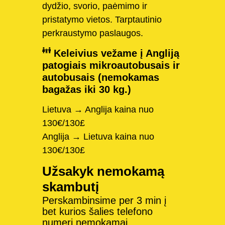
dydžio, svorio, paėmimo ir
pristatymo vietos. Tarptautinio
perkraustymo paslaugos.
Keleivius vežame į Angliją
patogiais mikroautobusais ir
autobusais (nemokamas
bagažas iki 30 kg.)
Lietuva → Anglija kaina nuo
130€/130£
Anglija → Lietuva kaina nuo
130€/130£
Užsakyk nemokamą
skambutį
Perskambinsime per 3 min į
bet kurios šalies telefono
numerį nemokamai.