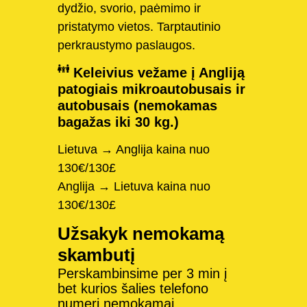
dydžio, svorio, paėmimo ir
pristatymo vietos. Tarptautinio
perkraustymo paslaugos.
Keleivius vežame į Angliją
patogiais mikroautobusais ir
autobusais (nemokamas
bagažas iki 30 kg.)
Lietuva → Anglija kaina nuo
130€/130£
Anglija → Lietuva kaina nuo
130€/130£
Užsakyk nemokamą
skambutį
Perskambinsime per 3 min į
bet kurios šalies telefono
numerį nemokamai.