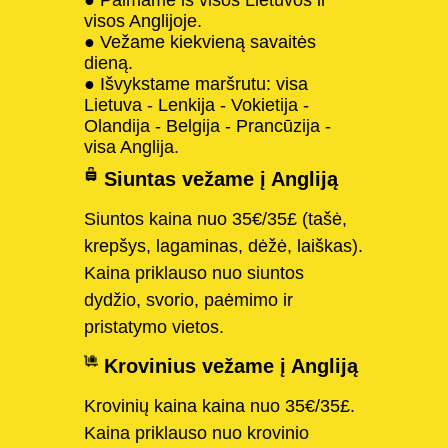
visos Anglijoje.
● Vežame kiekvieną savaitės
dieną.
● Išvykstame maršrutu: visa
Lietuva - Lenkija - Vokietija -
Olandija - Belgija - Prancūzija -
visa Anglija.
Siuntas vežame į Angliją
Siuntos kaina nuo 35€/35£ (tašė,
krepšys, lagaminas, dėžė, laiškas).
Kaina priklauso nuo siuntos
dydžio, svorio, paėmimo ir
pristatymo vietos.
Krovinius vežame į Angliją
Krovinių kaina kaina nuo 35€/35£.
Kaina priklauso nuo krovinio