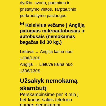
dydžio, svorio, paėmimo ir
pristatymo vietos. Tarptautinio
perkraustymo paslaugos.
Keleivius vežame į Angliją
patogiais mikroautobusais ir
autobusais (nemokamas
bagažas iki 30 kg.)
Lietuva → Anglija kaina nuo
130€/130£
Anglija → Lietuva kaina nuo
130€/130£
Užsakyk nemokamą
skambutį
Perskambinsime per 3 min į
bet kurios šalies telefono
numerį nemokamai.