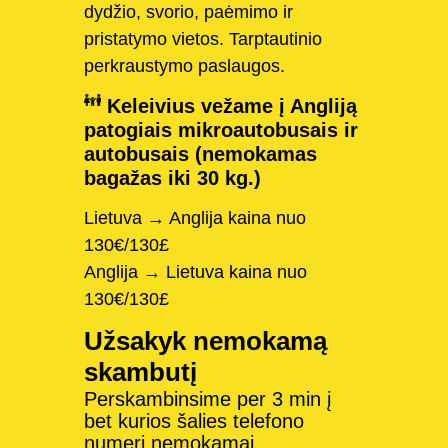
dydžio, svorio, paėmimo ir
pristatymo vietos. Tarptautinio
perkraustymo paslaugos.
Keleivius vežame į Angliją
patogiais mikroautobusais ir
autobusais (nemokamas
bagažas iki 30 kg.)
Lietuva → Anglija kaina nuo
130€/130£
Anglija → Lietuva kaina nuo
130€/130£
Užsakyk nemokamą
skambutį
Perskambinsime per 3 min į
bet kurios šalies telefono
numerį nemokamai.