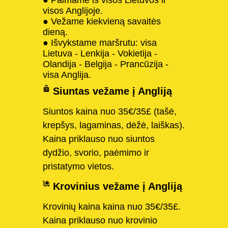
visos Anglijoje.
● Vežame kiekvieną savaitės
dieną.
● Išvykstame maršrutu: visa
Lietuva - Lenkija - Vokietija -
Olandija - Belgija - Prancūzija -
visa Anglija.
Siuntas vežame į Angliją
Siuntos kaina nuo 35€/35£ (tašė,
krepšys, lagaminas, dėžė, laiškas).
Kaina priklauso nuo siuntos
dydžio, svorio, paėmimo ir
pristatymo vietos.
Krovinius vežame į Angliją
Krovinių kaina kaina nuo 35€/35£.
Kaina priklauso nuo krovinio