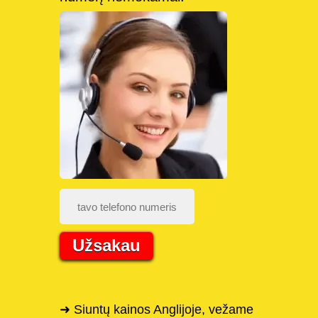
Užsakau
➜ Siuntų kainos Anglijoje, vežame