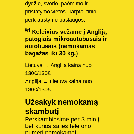
dydžio, svorio, paėmimo ir
pristatymo vietos. Tarptautinio
perkraustymo paslaugos.
Keleivius vežame į Angliją
patogiais mikroautobusais ir
autobusais (nemokamas
bagažas iki 30 kg.)
Lietuva → Anglija kaina nuo
130€/130£
Anglija → Lietuva kaina nuo
130€/130£
Užsakyk nemokamą
skambutį
Perskambinsime per 3 min į
bet kurios šalies telefono
numerį nemokamai.