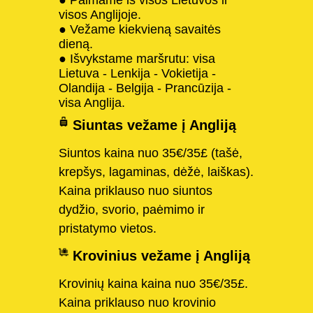
visos Anglijoje.
● Vežame kiekvieną savaitės
dieną.
● Išvykstame maršrutu: visa
Lietuva - Lenkija - Vokietija -
Olandija - Belgija - Prancūzija -
visa Anglija.
Siuntas vežame į Angliją
Siuntos kaina nuo 35€/35£ (tašė,
krepšys, lagaminas, dėžė, laiškas).
Kaina priklauso nuo siuntos
dydžio, svorio, paėmimo ir
pristatymo vietos.
Krovinius vežame į Angliją
Krovinių kaina kaina nuo 35€/35£.
Kaina priklauso nuo krovinio