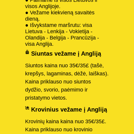
visos Anglijoje.
● Vežame kiekvieną savaitės
dieną.
● Išvykstame maršrutu: visa
Lietuva - Lenkija - Vokietija -
Olandija - Belgija - Prancūzija -
visa Anglija.
Siuntas vežame į Angliją
Siuntos kaina nuo 35€/35£ (tašė,
krepšys, lagaminas, dėžė, laiškas).
Kaina priklauso nuo siuntos
dydžio, svorio, paėmimo ir
pristatymo vietos.
Krovinius vežame į Angliją
Krovinių kaina kaina nuo 35€/35£.
Kaina priklauso nuo krovinio