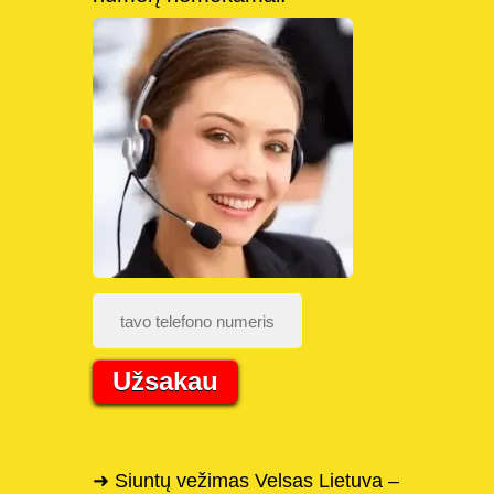
Užsakau
➜ Siuntų vežimas Velsas Lietuva –