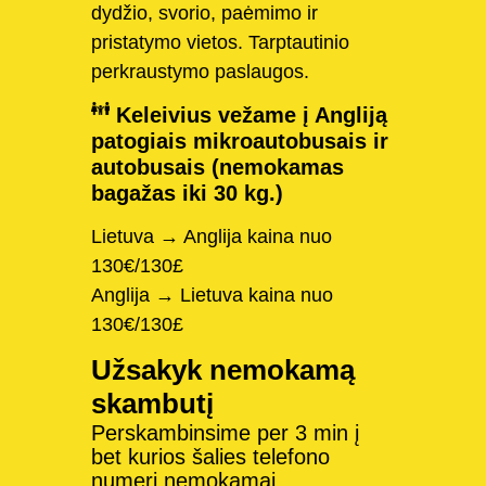
dydžio, svorio, paėmimo ir
pristatymo vietos. Tarptautinio
perkraustymo paslaugos.
Keleivius vežame į Angliją
patogiais mikroautobusais ir
autobusais (nemokamas
bagažas iki 30 kg.)
Lietuva → Anglija kaina nuo
130€/130£
Anglija → Lietuva kaina nuo
130€/130£
Užsakyk nemokamą
skambutį
Perskambinsime per 3 min į
bet kurios šalies telefono
numerį nemokamai.