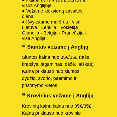
visos Anglijoje.
● Vežame kiekvieną savaitės
dieną.
● Išvykstame maršrutu: visa
Lietuva - Lenkija - Vokietija -
Olandija - Belgija - Prancūzija -
visa Anglija.
Siuntas vežame į Angliją
Siuntos kaina nuo 35€/35£ (tašė,
krepšys, lagaminas, dėžė, laiškas).
Kaina priklauso nuo siuntos
dydžio, svorio, paėmimo ir
pristatymo vietos.
Krovinius vežame į Angliją
Krovinių kaina kaina nuo 35€/35£.
Kaina priklauso nuo krovinio