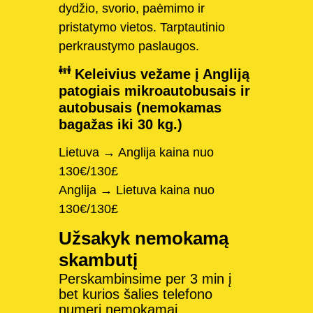
dydžio, svorio, paėmimo ir
pristatymo vietos. Tarptautinio
perkraustymo paslaugos.
Keleivius vežame į Angliją
patogiais mikroautobusais ir
autobusais (nemokamas
bagažas iki 30 kg.)
Lietuva → Anglija kaina nuo
130€/130£
Anglija → Lietuva kaina nuo
130€/130£
Užsakyk nemokamą
skambutį
Perskambinsime per 3 min į
bet kurios šalies telefono
numerį nemokamai.