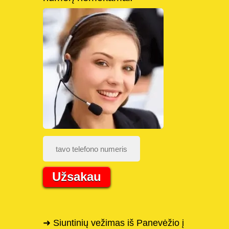
Užsakau
➜ Siuntinių vežimas iš Panevėžio į