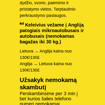
dydžio, svorio, paėmimo ir
pristatymo vietos. Tarptautinio
perkraustymo paslaugos.
Keleivius vežame į Angliją
patogiais mikroautobusais ir
autobusais (nemokamas
bagažas iki 30 kg.)
Lietuva → Anglija kaina nuo
130€/130£
Anglija → Lietuva kaina nuo
130€/130£
Užsakyk nemokamą
skambutį
Perskambinsime per 3 min į
bet kurios šalies telefono
numerį nemokamai.