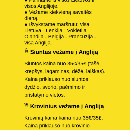
visos Anglijoje.
● Vežame kiekvieną savaitės
dieną.
● Išvykstame maršrutu: visa
Lietuva - Lenkija - Vokietija -
Olandija - Belgija - Prancūzija -
visa Anglija.
Siuntas vežame į Angliją
Siuntos kaina nuo 35€/35£ (tašė,
krepšys, lagaminas, dėžė, laiškas).
Kaina priklauso nuo siuntos
dydžio, svorio, paėmimo ir
pristatymo vietos.
Krovinius vežame į Angliją
Krovinių kaina kaina nuo 35€/35£.
Kaina priklauso nuo krovinio