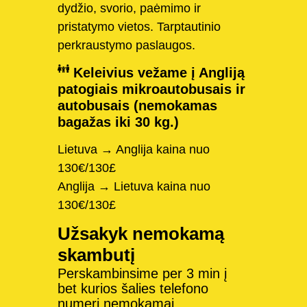
dydžio, svorio, paėmimo ir
pristatymo vietos. Tarptautinio
perkraustymo paslaugos.
Keleivius vežame į Angliją
patogiais mikroautobusais ir
autobusais (nemokamas
bagažas iki 30 kg.)
Lietuva → Anglija kaina nuo
130€/130£
Anglija → Lietuva kaina nuo
130€/130£
Užsakyk nemokamą
skambutį
Perskambinsime per 3 min į
bet kurios šalies telefono
numerį nemokamai.