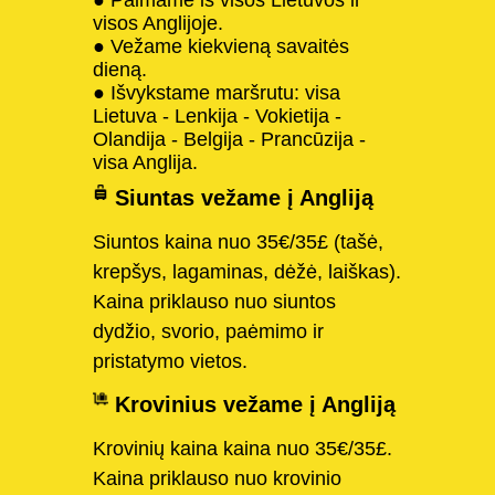
visos Anglijoje.
● Vežame kiekvieną savaitės
dieną.
● Išvykstame maršrutu: visa
Lietuva - Lenkija - Vokietija -
Olandija - Belgija - Prancūzija -
visa Anglija.
Siuntas vežame į Angliją
Siuntos kaina nuo 35€/35£ (tašė,
krepšys, lagaminas, dėžė, laiškas).
Kaina priklauso nuo siuntos
dydžio, svorio, paėmimo ir
pristatymo vietos.
Krovinius vežame į Angliją
Krovinių kaina kaina nuo 35€/35£.
Kaina priklauso nuo krovinio