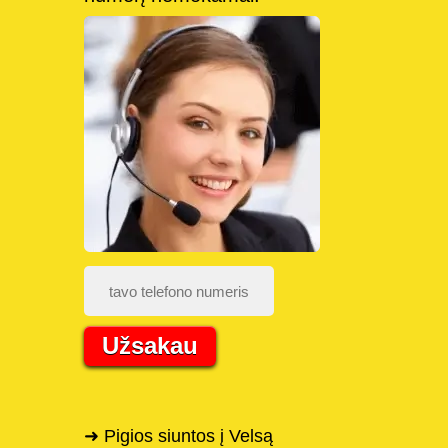
Užsakau
➜ Pigios siuntos į Velsą