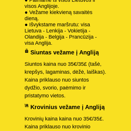
visos Anglijoje.
● Vežame kiekvieną savaitės
dieną.
● Išvykstame maršrutu: visa
Lietuva - Lenkija - Vokietija -
Olandija - Belgija - Prancūzija -
visa Anglija.
Siuntas vežame į Angliją
Siuntos kaina nuo 35€/35£ (tašė,
krepšys, lagaminas, dėžė, laiškas).
Kaina priklauso nuo siuntos
dydžio, svorio, paėmimo ir
pristatymo vietos.
Krovinius vežame į Angliją
Krovinių kaina kaina nuo 35€/35£.
Kaina priklauso nuo krovinio