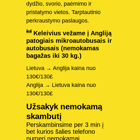
dydžio, svorio, paėmimo ir
pristatymo vietos. Tarptautinio
perkraustymo paslaugos.
Keleivius vežame į Angliją
patogiais mikroautobusais ir
autobusais (nemokamas
bagažas iki 30 kg.)
Lietuva → Anglija kaina nuo
130€/130£
Anglija → Lietuva kaina nuo
130€/130£
Užsakyk nemokamą
skambutį
Perskambinsime per 3 min į
bet kurios šalies telefono
numerį nemokamai.