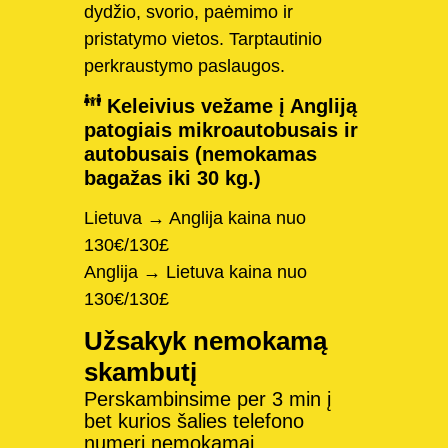
dydžio, svorio, paėmimo ir
pristatymo vietos. Tarptautinio
perkraustymo paslaugos.
Keleivius vežame į Angliją
patogiais mikroautobusais ir
autobusais (nemokamas
bagažas iki 30 kg.)
Lietuva → Anglija kaina nuo
130€/130£
Anglija → Lietuva kaina nuo
130€/130£
Užsakyk nemokamą
skambutį
Perskambinsime per 3 min į
bet kurios šalies telefono
numerį nemokamai.