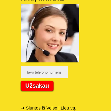
Užsakau
➜ Siuntos iš Velso į Lietuvą,