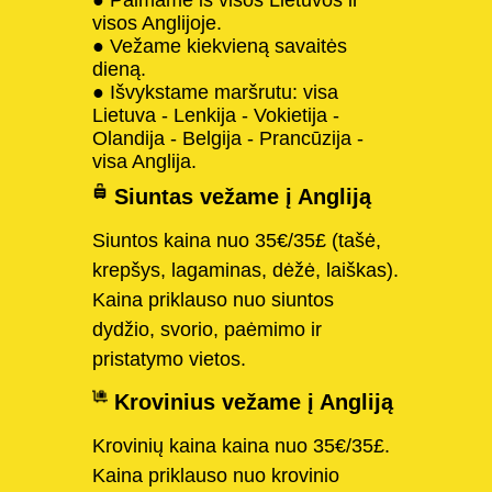
visos Anglijoje.
● Vežame kiekvieną savaitės
dieną.
● Išvykstame maršrutu: visa
Lietuva - Lenkija - Vokietija -
Olandija - Belgija - Prancūzija -
visa Anglija.
Siuntas vežame į Angliją
Siuntos kaina nuo 35€/35£ (tašė,
krepšys, lagaminas, dėžė, laiškas).
Kaina priklauso nuo siuntos
dydžio, svorio, paėmimo ir
pristatymo vietos.
Krovinius vežame į Angliją
Krovinių kaina kaina nuo 35€/35£.
Kaina priklauso nuo krovinio