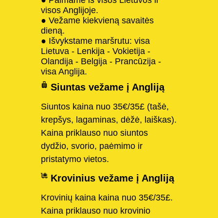
visos Anglijoje.
● Vežame kiekvieną savaitės
dieną.
● Išvykstame maršrutu: visa
Lietuva - Lenkija - Vokietija -
Olandija - Belgija - Prancūzija -
visa Anglija.
Siuntas vežame į Angliją
Siuntos kaina nuo 35€/35£ (tašė,
krepšys, lagaminas, dėžė, laiškas).
Kaina priklauso nuo siuntos
dydžio, svorio, paėmimo ir
pristatymo vietos.
Krovinius vežame į Angliją
Krovinių kaina kaina nuo 35€/35£.
Kaina priklauso nuo krovinio