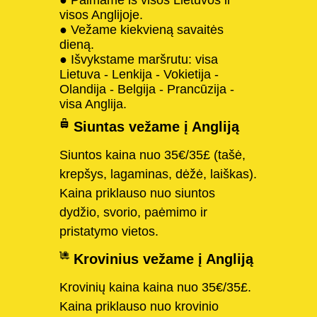
visos Anglijoje.
● Vežame kiekvieną savaitės
dieną.
● Išvykstame maršrutu: visa
Lietuva - Lenkija - Vokietija -
Olandija - Belgija - Prancūzija -
visa Anglija.
Siuntas vežame į Angliją
Siuntos kaina nuo 35€/35£ (tašė,
krepšys, lagaminas, dėžė, laiškas).
Kaina priklauso nuo siuntos
dydžio, svorio, paėmimo ir
pristatymo vietos.
Krovinius vežame į Angliją
Krovinių kaina kaina nuo 35€/35£.
Kaina priklauso nuo krovinio