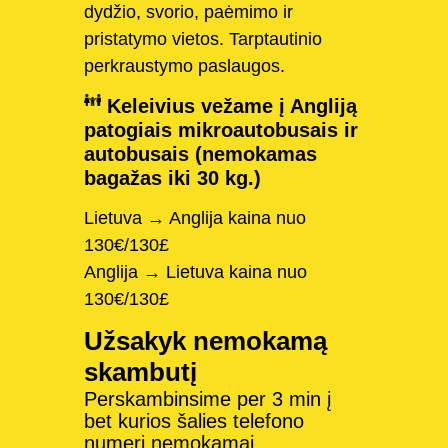
dydžio, svorio, paėmimo ir
pristatymo vietos. Tarptautinio
perkraustymo paslaugos.
Keleivius vežame į Angliją
patogiais mikroautobusais ir
autobusais (nemokamas
bagažas iki 30 kg.)
Lietuva → Anglija kaina nuo
130€/130£
Anglija → Lietuva kaina nuo
130€/130£
Užsakyk nemokamą
skambutį
Perskambinsime per 3 min į
bet kurios šalies telefono
numerį nemokamai.