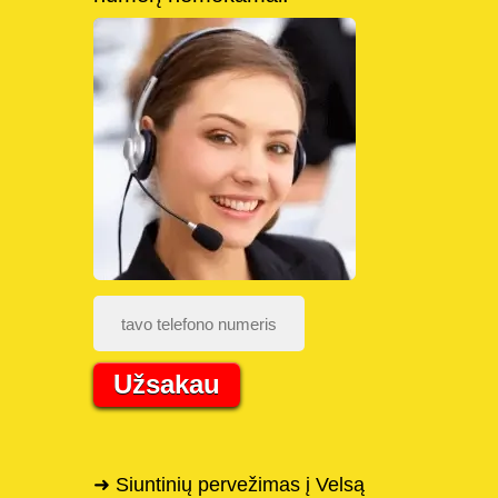
Užsakau
➜ Siuntinių pervežimas į Velsą