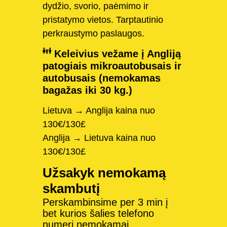
dydžio, svorio, paėmimo ir
pristatymo vietos. Tarptautinio
perkraustymo paslaugos.
Keleivius vežame į Angliją
patogiais mikroautobusais ir
autobusais (nemokamas
bagažas iki 30 kg.)
Lietuva → Anglija kaina nuo
130€/130£
Anglija → Lietuva kaina nuo
130€/130£
Užsakyk nemokamą
skambutį
Perskambinsime per 3 min į
bet kurios šalies telefono
numerį nemokamai.