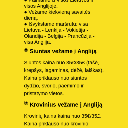
visos Anglijoje.
● Vežame kiekvieną savaitės
dieną.
● Išvykstame maršrutu: visa
Lietuva - Lenkija - Vokietija -
Olandija - Belgija - Prancūzija -
visa Anglija.
Siuntas vežame į Angliją
Siuntos kaina nuo 35€/35£ (tašė,
krepšys, lagaminas, dėžė, laiškas).
Kaina priklauso nuo siuntos
dydžio, svorio, paėmimo ir
pristatymo vietos.
Krovinius vežame į Angliją
Krovinių kaina kaina nuo 35€/35£.
Kaina priklauso nuo krovinio