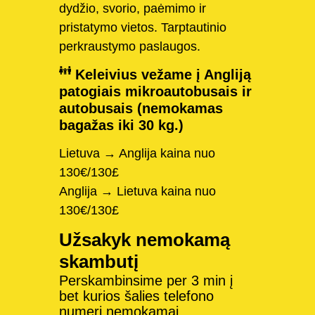
dydžio, svorio, paėmimo ir
pristatymo vietos. Tarptautinio
perkraustymo paslaugos.
Keleivius vežame į Angliją
patogiais mikroautobusais ir
autobusais (nemokamas
bagažas iki 30 kg.)
Lietuva → Anglija kaina nuo
130€/130£
Anglija → Lietuva kaina nuo
130€/130£
Užsakyk nemokamą
skambutį
Perskambinsime per 3 min į
bet kurios šalies telefono
numerį nemokamai.