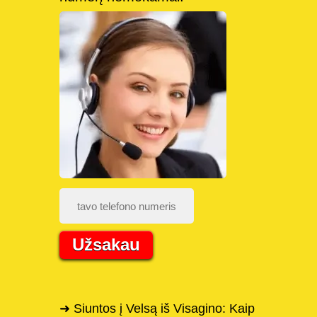
Užsakau
➜ Siuntos į Velsą iš Visagino: Kaip