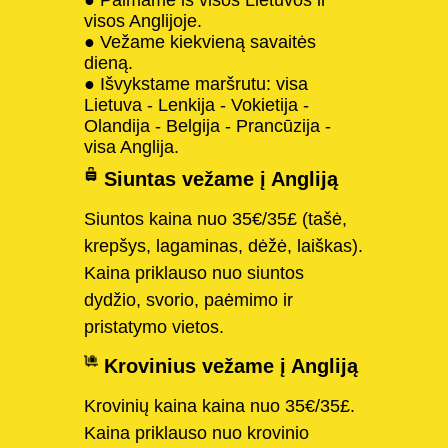
visos Anglijoje.
● Vežame kiekvieną savaitės
dieną.
● Išvykstame maršrutu: visa
Lietuva - Lenkija - Vokietija -
Olandija - Belgija - Prancūzija -
visa Anglija.
Siuntas vežame į Angliją
Siuntos kaina nuo 35€/35£ (tašė,
krepšys, lagaminas, dėžė, laiškas).
Kaina priklauso nuo siuntos
dydžio, svorio, paėmimo ir
pristatymo vietos.
Krovinius vežame į Angliją
Krovinių kaina kaina nuo 35€/35£.
Kaina priklauso nuo krovinio