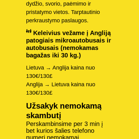
dydžio, svorio, paėmimo ir
pristatymo vietos. Tarptautinio
perkraustymo paslaugos.
Keleivius vežame į Angliją
patogiais mikroautobusais ir
autobusais (nemokamas
bagažas iki 30 kg.)
Lietuva → Anglija kaina nuo
130€/130£
Anglija → Lietuva kaina nuo
130€/130£
Užsakyk nemokamą
skambutį
Perskambinsime per 3 min į
bet kurios šalies telefono
numerį nemokamai.