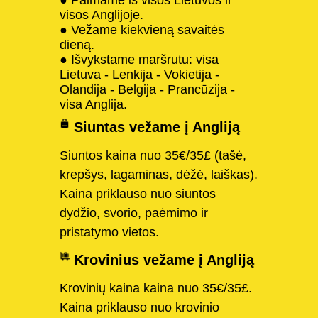
visos Anglijoje.
● Vežame kiekvieną savaitės
dieną.
● Išvykstame maršrutu: visa
Lietuva - Lenkija - Vokietija -
Olandija - Belgija - Prancūzija -
visa Anglija.
Siuntas vežame į Angliją
Siuntos kaina nuo 35€/35£ (tašė,
krepšys, lagaminas, dėžė, laiškas).
Kaina priklauso nuo siuntos
dydžio, svorio, paėmimo ir
pristatymo vietos.
Krovinius vežame į Angliją
Krovinių kaina kaina nuo 35€/35£.
Kaina priklauso nuo krovinio