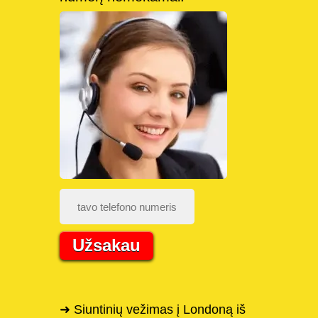
Užsakau
➜ Siuntinių vežimas į Londoną iš