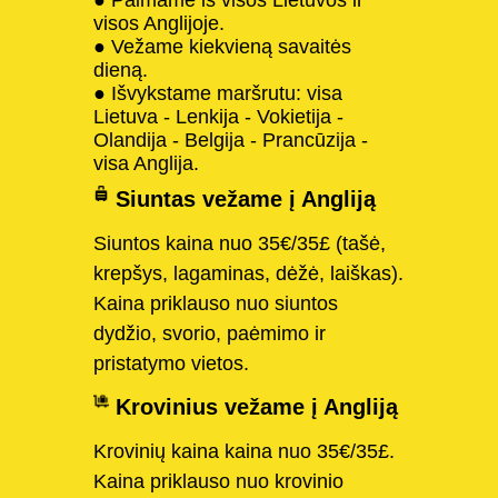
visos Anglijoje.
● Vežame kiekvieną savaitės
dieną.
● Išvykstame maršrutu: visa
Lietuva - Lenkija - Vokietija -
Olandija - Belgija - Prancūzija -
visa Anglija.
Siuntas vežame į Angliją
Siuntos kaina nuo 35€/35£ (tašė,
krepšys, lagaminas, dėžė, laiškas).
Kaina priklauso nuo siuntos
dydžio, svorio, paėmimo ir
pristatymo vietos.
Krovinius vežame į Angliją
Krovinių kaina kaina nuo 35€/35£.
Kaina priklauso nuo krovinio