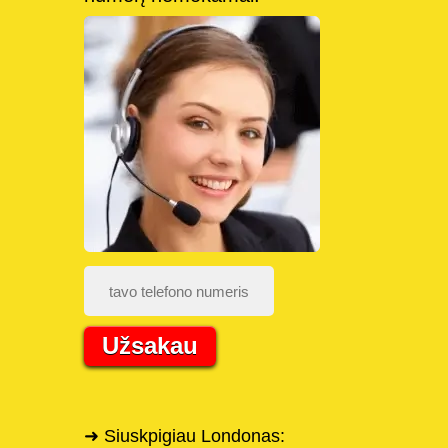
Užsakau
➜ Siuskpigiau Londonas: