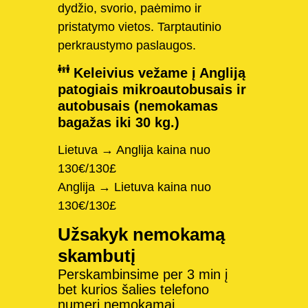
dydžio, svorio, paėmimo ir
pristatymo vietos. Tarptautinio
perkraustymo paslaugos.
Keleivius vežame į Angliją
patogiais mikroautobusais ir
autobusais (nemokamas
bagažas iki 30 kg.)
Lietuva → Anglija kaina nuo
130€/130£
Anglija → Lietuva kaina nuo
130€/130£
Užsakyk nemokamą
skambutį
Perskambinsime per 3 min į
bet kurios šalies telefono
numerį nemokamai.