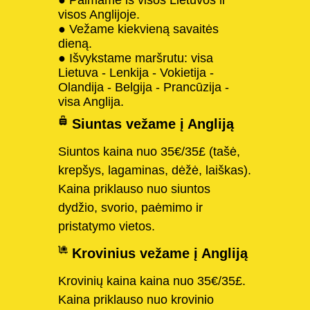
visos Anglijoje.
● Vežame kiekvieną savaitės
dieną.
● Išvykstame maršrutu: visa
Lietuva - Lenkija - Vokietija -
Olandija - Belgija - Prancūzija -
visa Anglija.
Siuntas vežame į Angliją
Siuntos kaina nuo 35€/35£ (tašė,
krepšys, lagaminas, dėžė, laiškas).
Kaina priklauso nuo siuntos
dydžio, svorio, paėmimo ir
pristatymo vietos.
Krovinius vežame į Angliją
Krovinių kaina kaina nuo 35€/35£.
Kaina priklauso nuo krovinio