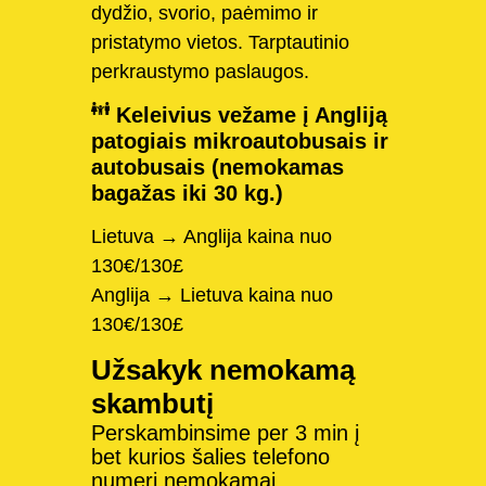
dydžio, svorio, paėmimo ir
pristatymo vietos. Tarptautinio
perkraustymo paslaugos.
Keleivius vežame į Angliją
patogiais mikroautobusais ir
autobusais (nemokamas
bagažas iki 30 kg.)
Lietuva → Anglija kaina nuo
130€/130£
Anglija → Lietuva kaina nuo
130€/130£
Užsakyk nemokamą
skambutį
Perskambinsime per 3 min į
bet kurios šalies telefono
numerį nemokamai.