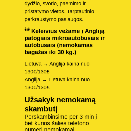
dydžio, svorio, paėmimo ir
pristatymo vietos. Tarptautinio
perkraustymo paslaugos.
Keleivius vežame į Angliją
patogiais mikroautobusais ir
autobusais (nemokamas
bagažas iki 30 kg.)
Lietuva → Anglija kaina nuo
130€/130£
Anglija → Lietuva kaina nuo
130€/130£
Užsakyk nemokamą
skambutį
Perskambinsime per 3 min į
bet kurios šalies telefono
numerį nemokamai.