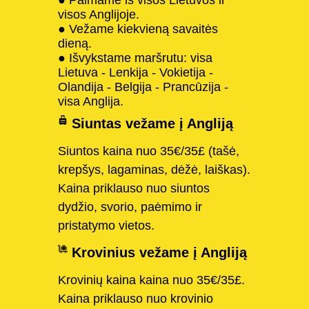
visos Anglijoje.
● Vežame kiekvieną savaitės
dieną.
● Išvykstame maršrutu: visa
Lietuva - Lenkija - Vokietija -
Olandija - Belgija - Prancūzija -
visa Anglija.
Siuntas vežame į Angliją
Siuntos kaina nuo 35€/35£ (tašė,
krepšys, lagaminas, dėžė, laiškas).
Kaina priklauso nuo siuntos
dydžio, svorio, paėmimo ir
pristatymo vietos.
Krovinius vežame į Angliją
Krovinių kaina kaina nuo 35€/35£.
Kaina priklauso nuo krovinio