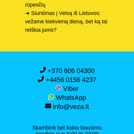
rūpesčių
➜ Siuntimas į Velsą iš Lietuvos:
vežame kiekvieną dieną, bet ką tai
reiškia jums?
+370 606 04300
+4456 0156 4237
Viber
WhatsApp
info@veza.lt
Skambink bet kokiu klausimu
kasdien nuo 8:00 iki 22:00