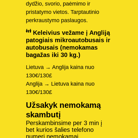
dydžio, svorio, paėmimo ir
pristatymo vietos. Tarptautinio
perkraustymo paslaugos.
Keleivius vežame į Angliją
patogiais mikroautobusais ir
autobusais (nemokamas
bagažas iki 30 kg.)
Lietuva → Anglija kaina nuo
130€/130£
Anglija → Lietuva kaina nuo
130€/130£
Užsakyk nemokamą
skambutį
Perskambinsime per 3 min į
bet kurios šalies telefono
numerį nemokamai.