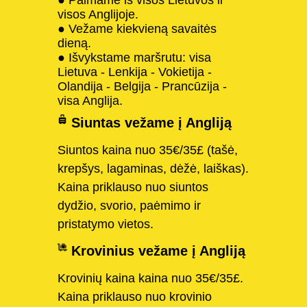
visos Anglijoje.
● Vežame kiekvieną savaitės
dieną.
● Išvykstame maršrutu: visa
Lietuva - Lenkija - Vokietija -
Olandija - Belgija - Prancūzija -
visa Anglija.
Siuntas vežame į Angliją
Siuntos kaina nuo 35€/35£ (tašė,
krepšys, lagaminas, dėžė, laiškas).
Kaina priklauso nuo siuntos
dydžio, svorio, paėmimo ir
pristatymo vietos.
Krovinius vežame į Angliją
Krovinių kaina kaina nuo 35€/35£.
Kaina priklauso nuo krovinio