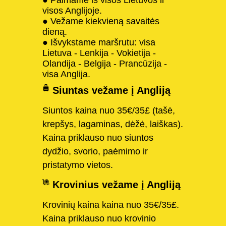
visos Anglijoje.
● Vežame kiekvieną savaitės
dieną.
● Išvykstame maršrutu: visa
Lietuva - Lenkija - Vokietija -
Olandija - Belgija - Prancūzija -
visa Anglija.
Siuntas vežame į Angliją
Siuntos kaina nuo 35€/35£ (tašė,
krepšys, lagaminas, dėžė, laiškas).
Kaina priklauso nuo siuntos
dydžio, svorio, paėmimo ir
pristatymo vietos.
Krovinius vežame į Angliją
Krovinių kaina kaina nuo 35€/35£.
Kaina priklauso nuo krovinio