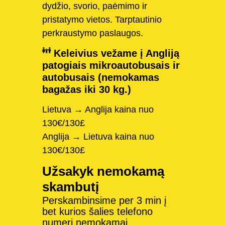
dydžio, svorio, paėmimo ir
pristatymo vietos. Tarptautinio
perkraustymo paslaugos.
Keleivius vežame į Angliją
patogiais mikroautobusais ir
autobusais (nemokamas
bagažas iki 30 kg.)
Lietuva → Anglija kaina nuo
130€/130£
Anglija → Lietuva kaina nuo
130€/130£
Užsakyk nemokamą
skambutį
Perskambinsime per 3 min į
bet kurios šalies telefono
numerį nemokamai.