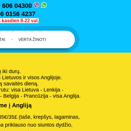
 606 04300
6 0156 4237
kasdien 8-22 val.
TAI
•
VERTA ŽINOTI
iki durų.
Lietuvos ir visos Anglijoje.
 savaitės dieną.
tu: visa Lietuva - Lenkija -
- Belgija - Prancūzija - visa Anglija.
e į Angliją
35€/35£ (tašė, krepšys, lagaminas,
na priklauso nuo siuntos dydžio,