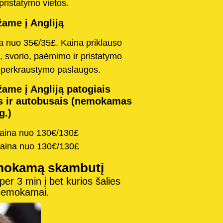
pristatymo vietos.
ame į Angliją
na nuo 35€/35£. Kaina priklauso
, svorio, paėmimo ir pristatymo
o perkraustymo paslaugos.
ame į Angliją patogiais
s ir autobusais (nemokamas
g.)
kaina nuo 130€/130£
kaina nuo 130€/130£
mokamą skambutį
r 3 min į bet kurios šalies
 nemokamai.