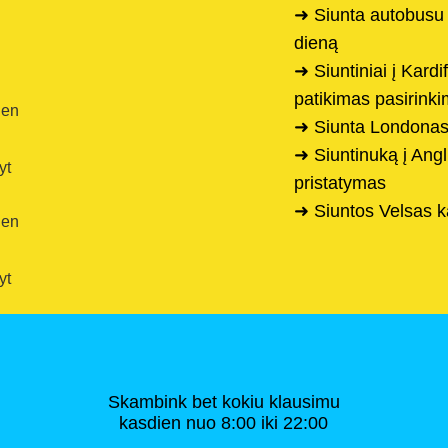
➜ Siunta autobusu
dieną
➜ Siuntiniai į Kard
patikimas pasirink
ien
➜ Siunta Londonas
➜ Siuntinuką į Angli
yt
pristatymas
➜ Siuntos Velsas k
ien
yt
Skambink bet kokiu klausimu
kasdien nuo 8:00 iki 22:00