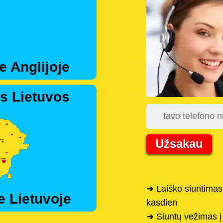
e Anglijoje
s Lietuvos
Užsakau
➜ Laiško siuntimas
e Lietuvoje
kasdien
➜ Siuntų vežimas į 