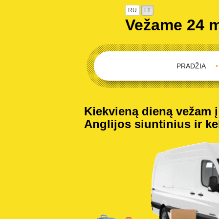
RU
LT
Vežame 24 
PRADŽIA
•
Kiekvieną dieną vežam į 
Anglijos siuntinius ir ke