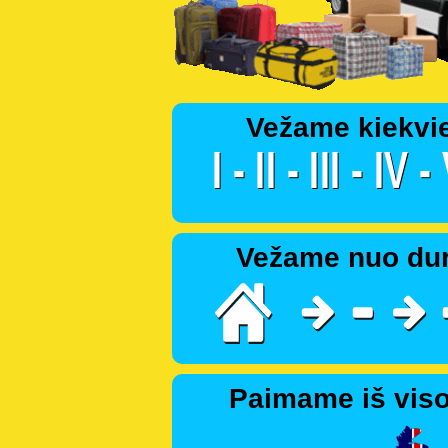
Vežame kiekvi
Vežame nuo dur
Paimame iš viso