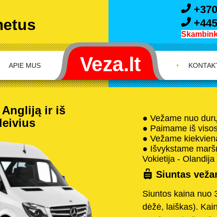
+370
metus
+445
Skambink 
APIE MUS
•
KONTAK
Angliją ir iš
● Vežame nuo durų 
leivius
● Paimame iš visos 
● Vežame kiekvieną
● Išvykstame maršru
Vokietija - Olandija 
Siuntas vežam
Siuntos kaina nuo 
dėžė, laiškas). Kai