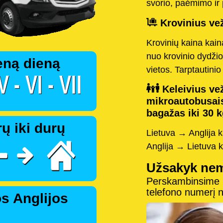
svorio, paėmimo ir 
Krovinius vež
Krovinių kaina kai
nuo krovinio dydžio
eną dieną
vietos. Tarptautini
Keleivius vež
mikroautobusai
bagažas iki 30 k
ų iki durų
Lietuva → Anglija 
Anglija → Lietuva 
Užsakyk ne
Perskambinsime pe
telefono numerį
s Anglijos