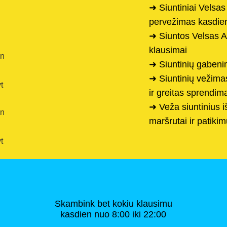
➜ Siuntiniai Velsas 
pervežimas kasdie
➜ Siuntos Velsas Ai
klausimai
en
➜ Siuntinių gabenim
➜ Siuntinių vežimas
t
ir greitas sprendim
➜ Veža siuntinius i
en
maršrutai ir patik
t
Skambink bet kokiu klausimu
kasdien nuo 8:00 iki 22:00