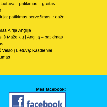
Lietuva – patikimas ir greitas
n
rija: patikimas pervežimas ir dažni
as Airija Anglija
 iš Mažeikių į Angliją – patikimas
as
š Velso į Lietuvą: Kasdieniai
imumas
Mes facebook: