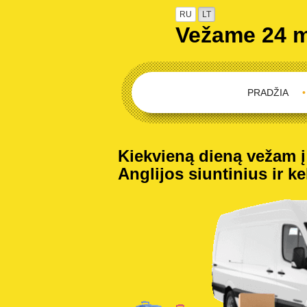
RU
LT
Vežame 24 
PRADŽIA
•
Kiekvieną dieną vežam į 
Anglijos siuntinius ir ke