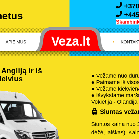
+370
metus
+445
Skambink 
APIE MUS
•
KONTAK
Angliją ir iš
● Vežame nuo durų 
leivius
● Paimame iš visos 
● Vežame kiekvieną
● Išvykstame maršru
Vokietija - Olandija 
Siuntas vežam
Siuntos kaina nuo 
dėžė, laiškas). Kai