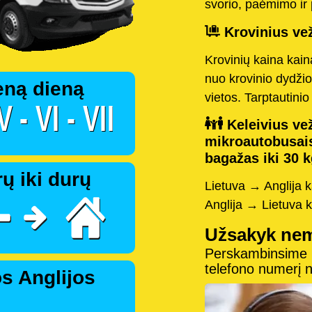
svorio, paėmimo ir 
Krovinius vež
Krovinių kaina kai
nuo krovinio dydžio
eną dieną
vietos. Tarptautini
Keleivius vež
mikroautobusai
bagažas iki 30 k
ų iki durų
Lietuva → Anglija 
Anglija → Lietuva 
Užsakyk ne
Perskambinsime pe
telefono numerį
s Anglijos