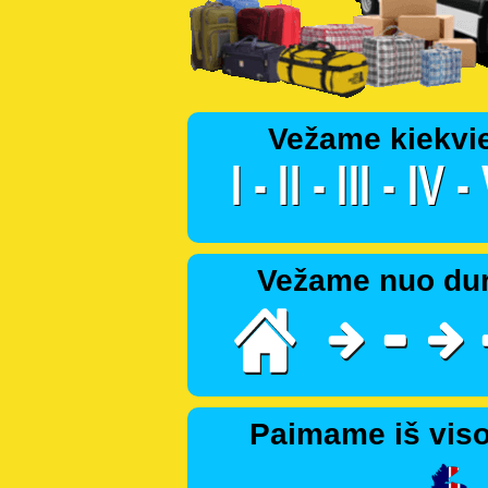
Vežame kiekvi
Vežame nuo dur
Paimame iš viso