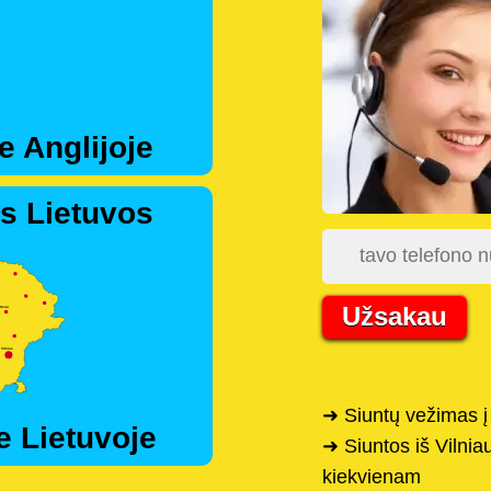
e Anglijoje
s Lietuvos
Užsakau
➜ Siuntų vežimas į
e Lietuvoje
➜ Siuntos iš Vilniau
kiekvienam