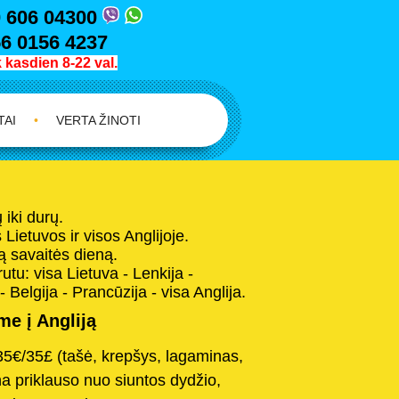
 606 04300
6 0156 4237
kasdien 8-22 val.
TAI
•
VERTA ŽINOTI
iki durų.
Lietuvos ir visos Anglijoje.
 savaitės dieną.
tu: visa Lietuva - Lenkija -
- Belgija - Prancūzija - visa Anglija.
e į Angliją
35€/35£ (tašė, krepšys, lagaminas,
na priklauso nuo siuntos dydžio,