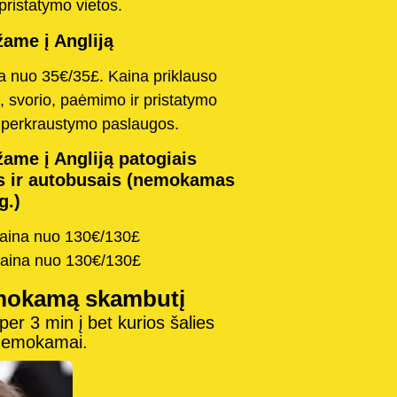
pristatymo vietos.
ame į Angliją
na nuo 35€/35£. Kaina priklauso
, svorio, paėmimo ir pristatymo
o perkraustymo paslaugos.
ame į Angliją patogiais
s ir autobusais (nemokamas
g.)
kaina nuo 130€/130£
kaina nuo 130€/130£
mokamą skambutį
r 3 min į bet kurios šalies
 nemokamai.