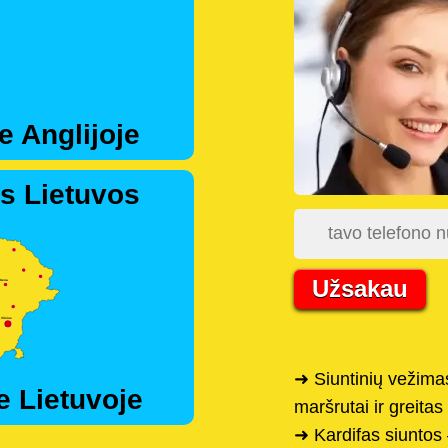
e Anglijoje
s Lietuvos
Užsakau
➜ Siuntinių vežimas
e Lietuvoje
maršrutai ir greitas
➜ Kardifas siuntos 