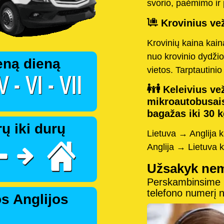
svorio, paėmimo ir 
Krovinius vež
Krovinių kaina kai
nuo krovinio dydžio
eną dieną
vietos. Tarptautini
Keleivius vež
mikroautobusai
bagažas iki 30 k
ų iki durų
Lietuva → Anglija 
Anglija → Lietuva 
Užsakyk ne
Perskambinsime pe
telefono numerį
s Anglijos