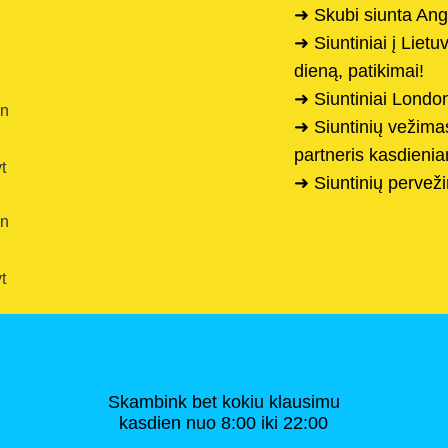
➜ Skubi siunta Ang
➜ Siuntiniai į Liet
dieną, patikimai!
➜ Siuntiniai Londo
en
➜ Siuntinių vežima
partneris kasdien
t
➜ Siuntinių pervež
en
t
Skambink bet kokiu klausimu
kasdien nuo 8:00 iki 22:00