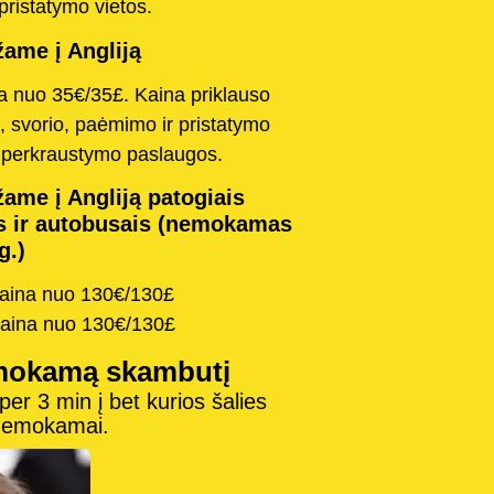
pristatymo vietos.
ame į Angliją
na nuo 35€/35£. Kaina priklauso
, svorio, paėmimo ir pristatymo
o perkraustymo paslaugos.
ame į Angliją patogiais
s ir autobusais (nemokamas
g.)
kaina nuo 130€/130£
kaina nuo 130€/130£
mokamą skambutį
r 3 min į bet kurios šalies
 nemokamai.