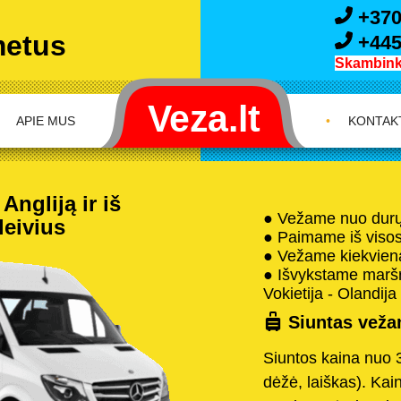
+370
metus
+445
Skambink 
APIE MUS
•
KONTAK
Angliją ir iš
● Vežame nuo durų 
leivius
● Paimame iš visos 
● Vežame kiekvieną
● Išvykstame maršru
Vokietija - Olandija 
Siuntas vežam
Siuntos kaina nuo 
dėžė, laiškas). Kai