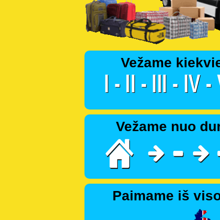
Vežame kiekvi
Vežame nuo dur
Paimame iš viso