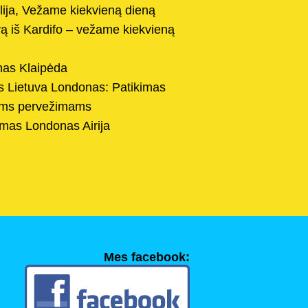
lija, Vežame kiekvieną dieną
uvą iš Kardifo – vežame kiekvieną
nas Klaipėda
s Lietuva Londonas: Patikimas
iams pervežimams
imas Londonas Airija
Mes facebook: