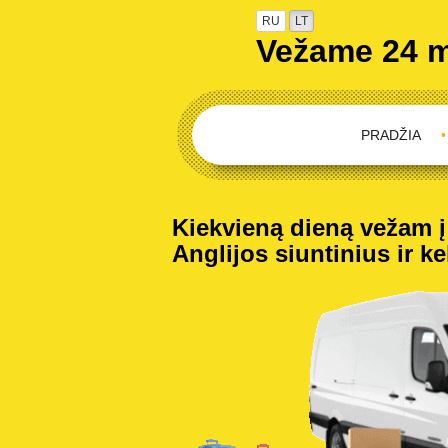
RU
LT
Vežame 24 
PRADŽIA
•
Kiekvieną dieną vežam į 
Anglijos siuntinius ir ke