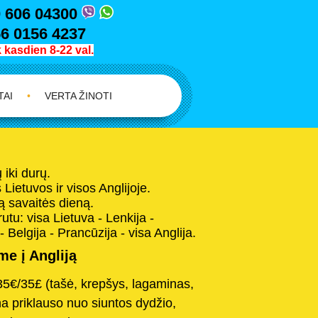
 606 04300
6 0156 4237
kasdien 8-22 val.
TAI
•
VERTA ŽINOTI
iki durų.
Lietuvos ir visos Anglijoje.
 savaitės dieną.
tu: visa Lietuva - Lenkija -
- Belgija - Prancūzija - visa Anglija.
e į Angliją
35€/35£ (tašė, krepšys, lagaminas,
na priklauso nuo siuntos dydžio,