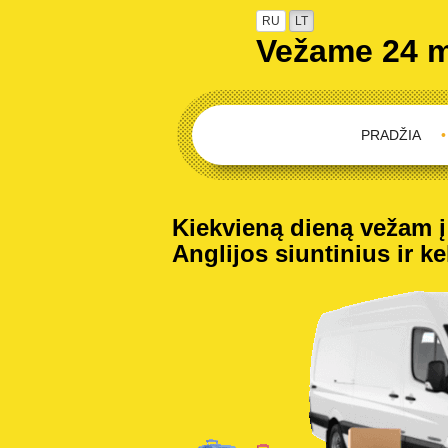
RU
LT
Vežame 24 
PRADŽIA
•
Kiekvieną dieną vežam į 
Anglijos siuntinius ir ke