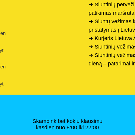
➜ Siuntinių perveži
patikimas maršruta
➜ Siuntų vežimas iš
pristatymas į Lietu
ien
➜ Kurjeris Lietuva
➜ Siuntinių vežima
yt
➜ Siuntinių vežima
dieną – patarimai i
ien
yt
Skambink bet kokiu klausimu
kasdien nuo 8:00 iki 22:00