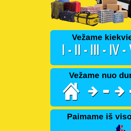
Vežame kiekvi
Vežame nuo dur
Paimame iš viso