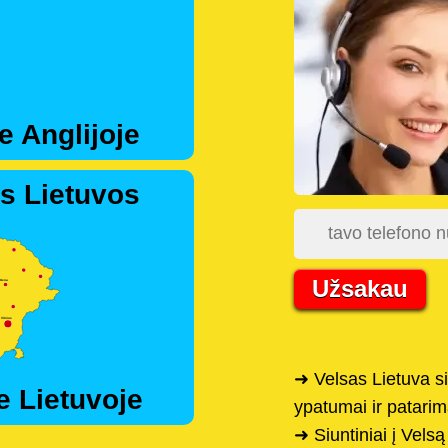
e Anglijoje
s Lietuvos
Užsakau
➜ Velsas Lietuva si
e Lietuvoje
ypatumai ir patarim
➜ Siuntiniai į Velsą