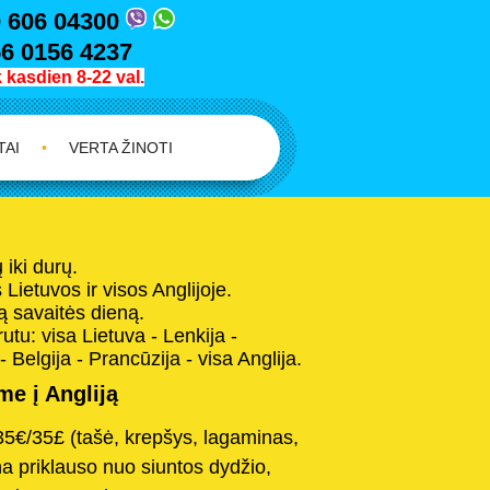
 606 04300
6 0156 4237
kasdien 8-22 val.
TAI
•
VERTA ŽINOTI
iki durų.
Lietuvos ir visos Anglijoje.
 savaitės dieną.
tu: visa Lietuva - Lenkija -
- Belgija - Prancūzija - visa Anglija.
e į Angliją
35€/35£ (tašė, krepšys, lagaminas,
na priklauso nuo siuntos dydžio,