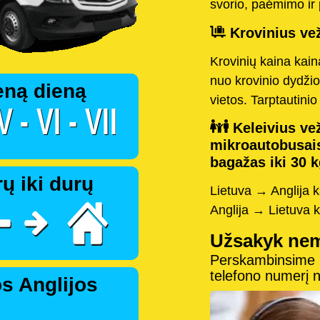
svorio, paėmimo ir 
Krovinius vež
Krovinių kaina kai
nuo krovinio dydžio
eną dieną
vietos. Tarptautini
Keleivius vež
mikroautobusai
bagažas iki 30 k
ų iki durų
Lietuva → Anglija 
Anglija → Lietuva 
Užsakyk ne
Perskambinsime pe
telefono numerį
s Anglijos