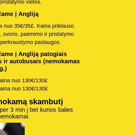
pristatymo vietos.
ame į Angliją
na nuo 35€/35£. Kaina priklauso
, svorio, paėmimo ir pristatymo
o perkraustymo paslaugos.
ame į Angliją patogiais
s ir autobusais (nemokamas
g.)
kaina nuo 130€/130£
kaina nuo 130€/130£
mokamą skambutį
r 3 min į bet kurios šalies
 nemokamai.