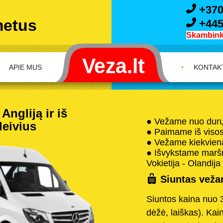
+370
metus
+445
Skambink 
APIE MUS
•
KONTAK
Angliją ir iš
● Vežame nuo durų 
leivius
● Paimame iš visos 
● Vežame kiekvieną
● Išvykstame maršru
Vokietija - Olandija 
Siuntas vežam
Siuntos kaina nuo 
dėžė, laiškas). Kai