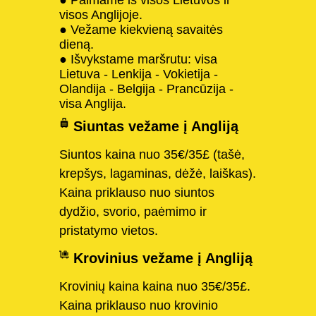
visos Anglijoje.
● Vežame kiekvieną savaitės
dieną.
● Išvykstame maršrutu: visa
Lietuva - Lenkija - Vokietija -
Olandija - Belgija - Prancūzija -
visa Anglija.
Siuntas vežame į Angliją
Siuntos kaina nuo 35€/35£ (tašė,
krepšys, lagaminas, dėžė, laiškas).
Kaina priklauso nuo siuntos
dydžio, svorio, paėmimo ir
pristatymo vietos.
Krovinius vežame į Angliją
Krovinių kaina kaina nuo 35€/35£.
Kaina priklauso nuo krovinio