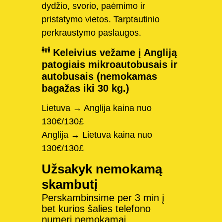
dydžio, svorio, paėmimo ir
pristatymo vietos. Tarptautinio
perkraustymo paslaugos.
Keleivius vežame į Angliją
patogiais mikroautobusais ir
autobusais (nemokamas
bagažas iki 30 kg.)
Lietuva → Anglija kaina nuo
130€/130£
Anglija → Lietuva kaina nuo
130€/130£
Užsakyk nemokamą
skambutį
Perskambinsime per 3 min į
bet kurios šalies telefono
numerį nemokamai.