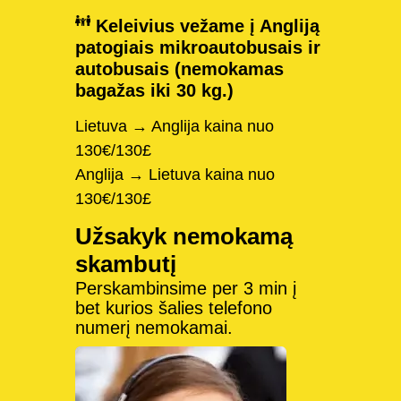
Keleivius vežame į Angliją
patogiais mikroautobusais ir
autobusais (nemokamas
bagažas iki 30 kg.)
Lietuva → Anglija kaina nuo
130€/130£
Anglija → Lietuva kaina nuo
130€/130£
Užsakyk nemokamą
skambutį
Perskambinsime per 3 min į
bet kurios šalies telefono
numerį nemokamai.