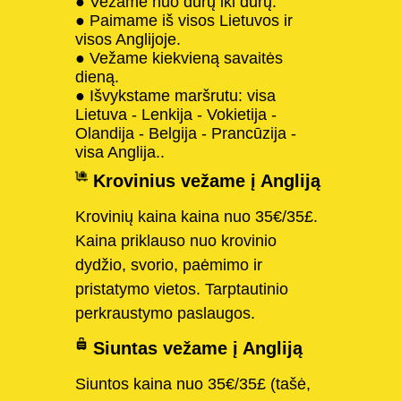
● Vežame nuo durų iki durų.
● Paimame iš visos Lietuvos ir
visos Anglijoje.
● Vežame kiekvieną savaitės
dieną.
● Išvykstame maršrutu: visa
Lietuva - Lenkija - Vokietija -
Olandija - Belgija - Prancūzija -
visa Anglija..
Krovinius vežame į Angliją
Krovinių kaina kaina nuo 35€/35£.
Kaina priklauso nuo krovinio
dydžio, svorio, paėmimo ir
pristatymo vietos. Tarptautinio
perkraustymo paslaugos.
Siuntas vežame į Angliją
Siuntos kaina nuo 35€/35£ (tašė,