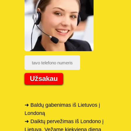
Užsakau
➜ Baldų gabenimas iš Lietuvos į
Londoną
➜ Daiktų pervežimas iš Londono į
Lietuvą, Vežame kiekvieną dieną