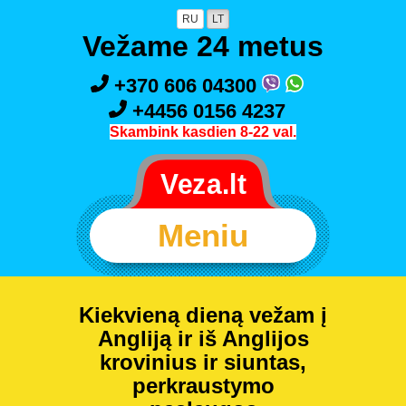
RU
LT
Vežame 24 metus
+370 606 04300
+4456 0156 4237
Skambink kasdien 8-22 val.
Meniu
Kiekvieną dieną vežam į
Angliją ir iš Anglijos
krovinius ir siuntas,
perkraustymo