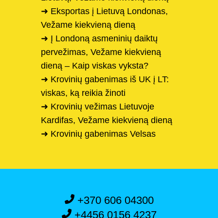
➜ Eksportas į Lietuvą Londonas,
Vežame kiekvieną dieną
➜ Į Londoną asmeninių daiktų
pervežimas, Vežame kiekvieną
dieną – Kaip viskas vyksta?
➜ Krovinių gabenimas iš UK į LT:
viskas, ką reikia žinoti
➜ Krovinių vežimas Lietuvoje
Kardifas, Vežame kiekvieną dieną
➜ Krovinių gabenimas Velsas
+370 606 04300
+4456 0156 4237