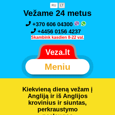
RU
LT
Vežame 24 metus
+370 606 04300
+4456 0156 4237
Skambink kasdien 8-22 val.
Meniu
Kiekvieną dieną vežam į
Angliją ir iš Anglijos
krovinius ir siuntas,
perkraustymo