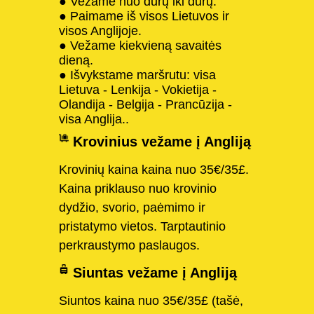
● Vežame nuo durų iki durų.
● Paimame iš visos Lietuvos ir
visos Anglijoje.
● Vežame kiekvieną savaitės
dieną.
● Išvykstame maršrutu: visa
Lietuva - Lenkija - Vokietija -
Olandija - Belgija - Prancūzija -
visa Anglija..
Krovinius vežame į Angliją
Krovinių kaina kaina nuo 35€/35£.
Kaina priklauso nuo krovinio
dydžio, svorio, paėmimo ir
pristatymo vietos. Tarptautinio
perkraustymo paslaugos.
Siuntas vežame į Angliją
Siuntos kaina nuo 35€/35£ (tašė,