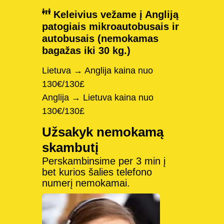
Keleivius vežame į Angliją
patogiais mikroautobusais ir
autobusais (nemokamas
bagažas iki 30 kg.)
Lietuva → Anglija kaina nuo
130€/130£
Anglija → Lietuva kaina nuo
130€/130£
Užsakyk nemokamą
skambutį
Perskambinsime per 3 min į
bet kurios šalies telefono
numerį nemokamai.