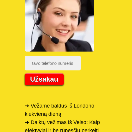
Užsakau
➜ Vežame baldus iš Londono
kiekvieną dieną
➜ Daiktų vežimas iš Velso: Kaip
efektyviai ir be rūpesčių perkelti