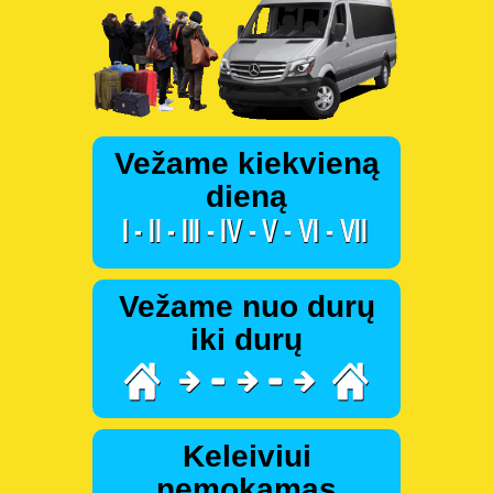
Vežame kiekvieną
dieną
Vežame nuo durų
iki durų
Keleiviui
nemokamas