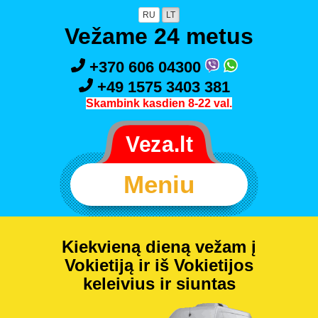
RU
LT
Vežame 24 metus
+370 606 04300
+49 1575 3403 381
Skambink kasdien 8-22 val.
Meniu
Kiekvieną dieną vežam į
Vokietiją ir iš Vokietijos
keleivius ir siuntas