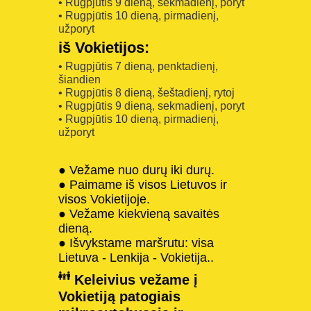
• Rugpjūtis 9 dieną, sekmadienį, poryt
• Rugpjūtis 10 dieną, pirmadienį,
užporyt
iš Vokietijos:
• Rugpjūtis 7 dieną, penktadienį,
šiandien
• Rugpjūtis 8 dieną, šeštadienį, rytoj
• Rugpjūtis 9 dieną, sekmadienį, poryt
• Rugpjūtis 10 dieną, pirmadienį,
užporyt
● Vežame nuo durų iki durų.
● Paimame iš visos Lietuvos ir
visos Vokietijoje.
● Vežame kiekvieną savaitės
dieną.
● Išvykstame maršrutu: visa
Lietuva - Lenkija - Vokietija..
Keleivius vežame į
Vokietiją patogiais