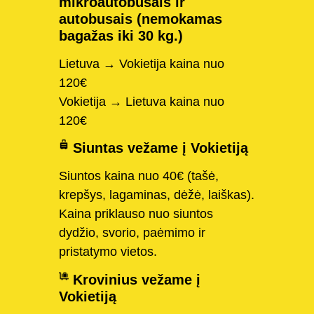
mikroautobusais ir
autobusais (nemokamas
bagažas iki 30 kg.)
Lietuva → Vokietija kaina nuo
120€
Vokietija → Lietuva kaina nuo
120€
Siuntas vežame į Vokietiją
Siuntos kaina nuo 40€ (tašė,
krepšys, lagaminas, dėžė, laiškas).
Kaina priklauso nuo siuntos
dydžio, svorio, paėmimo ir
pristatymo vietos.
Krovinius vežame į
Vokietiją