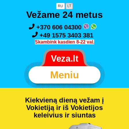
RU
LT
Vežame 24 metus
+370 606 04300
+49 1575 3403 381
Skambink kasdien 8-22 val.
Meniu
Kiekvieną dieną vežam į
Vokietiją ir iš Vokietijos
keleivius ir siuntas