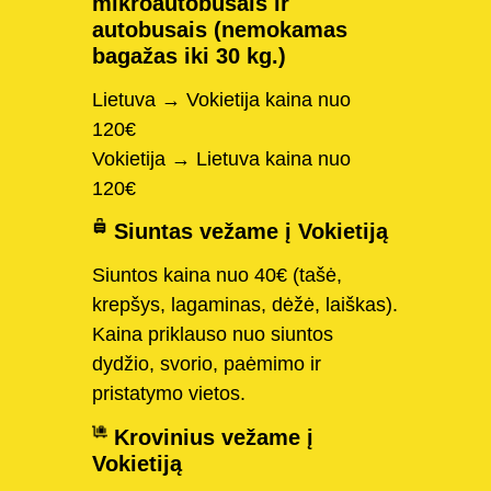
mikroautobusais ir
autobusais (nemokamas
bagažas iki 30 kg.)
Lietuva → Vokietija kaina nuo
120€
Vokietija → Lietuva kaina nuo
120€
Siuntas vežame į Vokietiją
Siuntos kaina nuo 40€ (tašė,
krepšys, lagaminas, dėžė, laiškas).
Kaina priklauso nuo siuntos
dydžio, svorio, paėmimo ir
pristatymo vietos.
Krovinius vežame į
Vokietiją