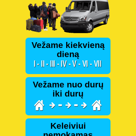
Vežame kiekvieną
dieną
Vežame nuo durų
iki durų
Keleiviui
nemokamas