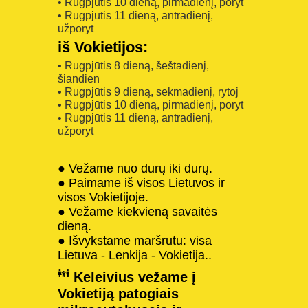
• Rugpjūtis 10 dieną, pirmadienį, poryt
• Rugpjūtis 11 dieną, antradienį,
užporyt
iš Vokietijos:
• Rugpjūtis 8 dieną, šeštadienį,
šiandien
• Rugpjūtis 9 dieną, sekmadienį, rytoj
• Rugpjūtis 10 dieną, pirmadienį, poryt
• Rugpjūtis 11 dieną, antradienį,
užporyt
● Vežame nuo durų iki durų.
● Paimame iš visos Lietuvos ir
visos Vokietijoje.
● Vežame kiekvieną savaitės
dieną.
● Išvykstame maršrutu: visa
Lietuva - Lenkija - Vokietija..
Keleivius vežame į
Vokietiją patogiais