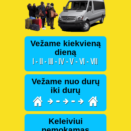
Vežame kiekvieną
dieną
Vežame nuo durų
iki durų
Keleiviui
nemokamas