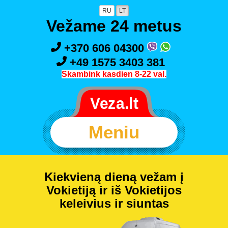
RU
LT
Vežame 24 metus
+370 606 04300
+49 1575 3403 381
Skambink kasdien 8-22 val.
Meniu
Kiekvieną dieną vežam į
Vokietiją ir iš Vokietijos
keleivius ir siuntas