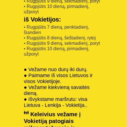
• Rugpjūtis 9 dieną, sekmadienį, poryt
• Rugpjūtis 10 dieną, pirmadienį,
užporyt
iš Vokietijos:
• Rugpjūtis 7 dieną, penktadienį,
šiandien
• Rugpjūtis 8 dieną, šeštadienį, rytoj
• Rugpjūtis 9 dieną, sekmadienį, poryt
• Rugpjūtis 10 dieną, pirmadienį,
užporyt
● Vežame nuo durų iki durų.
● Paimame iš visos Lietuvos ir
visos Vokietijoje.
● Vežame kiekvieną savaitės
dieną.
● Išvykstame maršrutu: visa
Lietuva - Lenkija - Vokietija..
Keleivius vežame į
Vokietiją patogiais