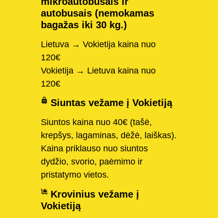
mikroautobusais ir
autobusais (nemokamas
bagažas iki 30 kg.)
Lietuva → Vokietija kaina nuo
120€
Vokietija → Lietuva kaina nuo
120€
Siuntas vežame į Vokietiją
Siuntos kaina nuo 40€ (tašė,
krepšys, lagaminas, dėžė, laiškas).
Kaina priklauso nuo siuntos
dydžio, svorio, paėmimo ir
pristatymo vietos.
Krovinius vežame į
Vokietiją