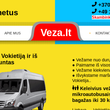
+370
metus
+49 
Skambink 
APIE MUS
•
KONTAK
okietiją ir iš
● Vežame nuo durų 
iuntas
● Paimame iš visos 
● Vežame kiekvieną
● Išvykstame maršru
Vokietija..
Keleivius vež
mikroautobusai
bagažas iki 30 k