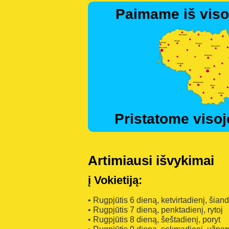
Paimame iš viso
Pristatome visoj
Artimiausi išvykimai
į Vokietiją:
• Rugpjūtis 6 dieną, ketvirtadienį, šian
• Rugpjūtis 7 dieną, penktadienį, rytoj
• Rugpjūtis 8 dieną, šeštadienį, poryt