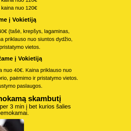
a kaina nuo 120€
a kaina nuo 120€
e į Vokietiją
40€ (tašė, krepšys, lagaminas,
na priklauso nuo siuntos dydžio,
pristatymo vietos.
ame į Vokietiją
na nuo 40€. Kaina priklauso nuo
orio, paėmimo ir pristatymo vietos.
austymo paslaugos.
mokamą skambutį
r 3 min į bet kurios šalies
 nemokamai.