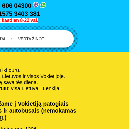
 606 04300
1575 3403 381
kasdien 8-22 val.
TAI
•
VERTA ŽINOTI
iki durų.
Lietuvos ir visos Vokietijoje.
 savaitės dieną.
tu: visa Lietuva - Lenkija -
ame į Vokietiją patogiais
s ir autobusais (nemokamas
g.)