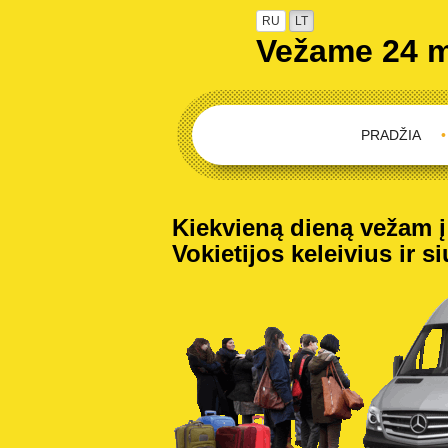
RU
LT
Vežame 24 
PRADŽIA
•
Kiekvieną dieną vežam į V
Vokietijos keleivius ir s