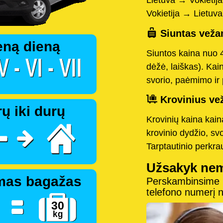
Lietuva → Vokietij
Vokietija → Lietuv
Siuntas vežam
eną dieną
Siuntos kaina nuo 
dėžė, laiškas). Kai
svorio, paėmimo ir 
Krovinius vež
ų iki durų
Krovinių kaina kai
krovinio dydžio, sv
Tarptautinio perkr
Užsakyk ne
mas bagažas
Perskambinsime pe
telefono numerį