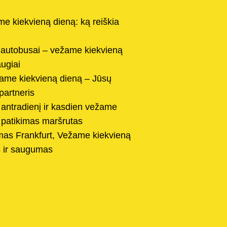
e kiekvieną dieną: ką reiškia
a autobusai – vežame kiekvieną
augiai
žame kiekvieną dieną – Jūsų
partneris
 antradienį ir kasdien vežame
s: patikimas maršrutas
mas Frankfurt, Vežame kiekvieną
 ir saugumas