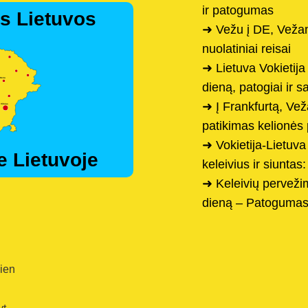
ir patogumas
s Lietuvos
➜ Vežu į DE, Vežam
nuolatiniai reisai
➜ Lietuva Vokietij
dieną, patogiai ir s
➜ Į Frankfurtą, Ve
patikimas kelionės 
➜ Vokietija-Lietuva
e Lietuvoje
keleivius ir siunta
➜ Keleivių perveži
dieną – Patogumas
dien