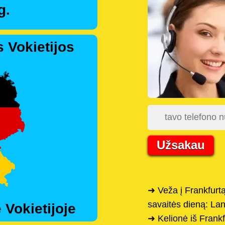
g.
 Vokietijos
Užsakau
➜ Veža į Frankfurtą
savaitės dieną: La
 Vokietijoje
➜ Kelionė iš Frankf