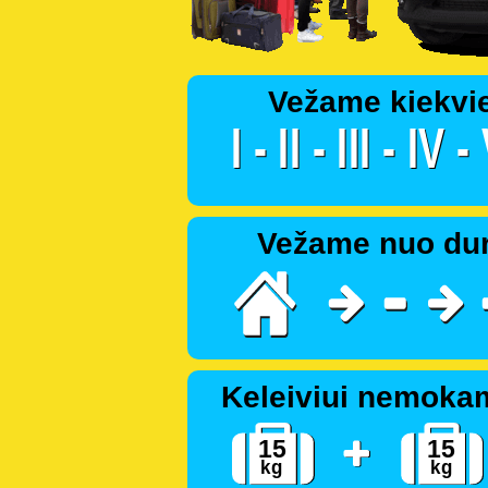
Vežame kiekvi
Vežame nuo dur
Keleiviui nemoka