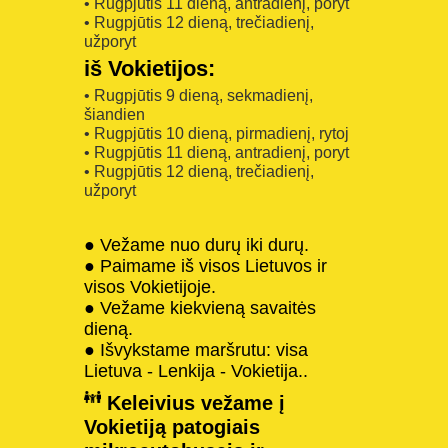
• Rugpjūtis 11 dieną, antradienį, poryt
• Rugpjūtis 12 dieną, trečiadienį,
užporyt
iš Vokietijos:
• Rugpjūtis 9 dieną, sekmadienį,
šiandien
• Rugpjūtis 10 dieną, pirmadienį, rytoj
• Rugpjūtis 11 dieną, antradienį, poryt
• Rugpjūtis 12 dieną, trečiadienį,
užporyt
● Vežame nuo durų iki durų.
● Paimame iš visos Lietuvos ir
visos Vokietijoje.
● Vežame kiekvieną savaitės
dieną.
● Išvykstame maršrutu: visa
Lietuva - Lenkija - Vokietija..
Keleivius vežame į
Vokietiją patogiais