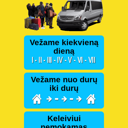
Vežame kiekvieną
dieną
Vežame nuo durų
iki durų
Keleiviui
nemokamas