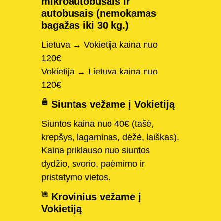
mikroautobusais ir
autobusais (nemokamas
bagažas iki 30 kg.)
Lietuva → Vokietija kaina nuo
120€
Vokietija → Lietuva kaina nuo
120€
Siuntas vežame į Vokietiją
Siuntos kaina nuo 40€ (tašė,
krepšys, lagaminas, dėžė, laiškas).
Kaina priklauso nuo siuntos
dydžio, svorio, paėmimo ir
pristatymo vietos.
Krovinius vežame į
Vokietiją