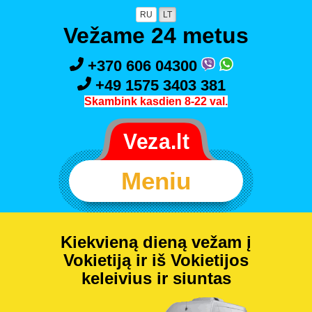
RU
LT
Vežame 24 metus
+370 606 04300
+49 1575 3403 381
Skambink kasdien 8-22 val.
Meniu
Kiekvieną dieną vežam į
Vokietiją ir iš Vokietijos
keleivius ir siuntas