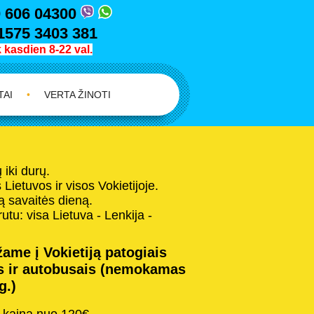
 606 04300
1575 3403 381
kasdien 8-22 val.
TAI
•
VERTA ŽINOTI
iki durų.
Lietuvos ir visos Vokietijoje.
 savaitės dieną.
tu: visa Lietuva - Lenkija -
ame į Vokietiją patogiais
s ir autobusais (nemokamas
g.)