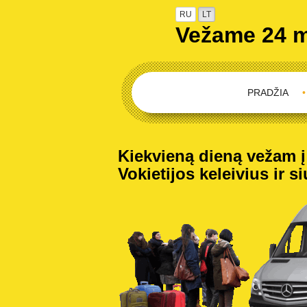
RU
LT
Vežame 24 
PRADŽIA
•
Kiekvieną dieną vežam į V
Vokietijos keleivius ir s