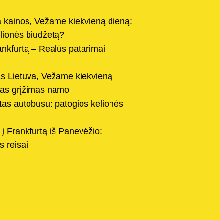
 kainos, Vežame kiekvieną dieną:
elionės biudžetą?
rankfurtą – Realūs patarimai
tas Lietuva, Vežame kiekvieną
mas grįžimas namo
as autobusu: patogios kelionės
į Frankfurtą iš Panevėžio:
s reisai