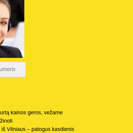
furtą kainos geros, vežame
žinoti
ją iš Vilniaus – patogus kasdienis