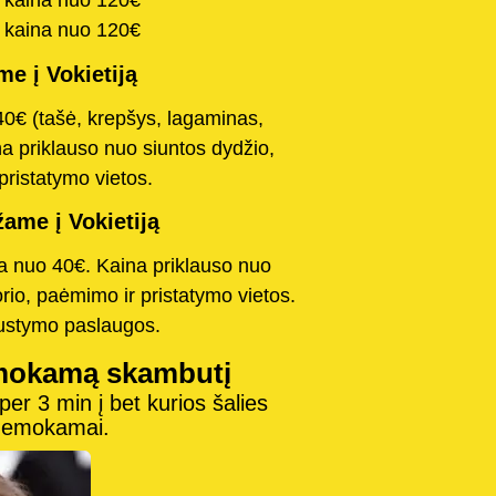
a kaina nuo 120€
a kaina nuo 120€
e į Vokietiją
40€ (tašė, krepšys, lagaminas,
na priklauso nuo siuntos dydžio,
pristatymo vietos.
ame į Vokietiją
na nuo 40€. Kaina priklauso nuo
orio, paėmimo ir pristatymo vietos.
austymo paslaugos.
mokamą skambutį
r 3 min į bet kurios šalies
 nemokamai.