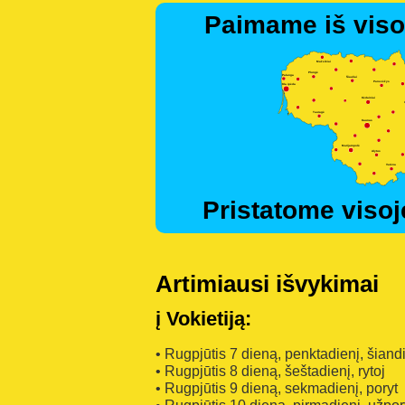
Paimame iš viso
Pristatome visoj
Artimiausi išvykimai
į Vokietiją:
• Rugpjūtis 7 dieną, penktadienį, šiand
• Rugpjūtis 8 dieną, šeštadienį, rytoj
• Rugpjūtis 9 dieną, sekmadienį, poryt