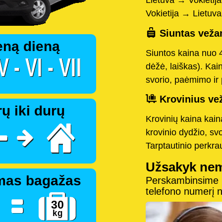
Lietuva → Vokietij
Vokietija → Lietuv
Siuntas vežam
eną dieną
Siuntos kaina nuo 
dėžė, laiškas). Kai
svorio, paėmimo ir 
Krovinius vež
ų iki durų
Krovinių kaina kai
krovinio dydžio, sv
Tarptautinio perkr
Užsakyk ne
mas bagažas
Perskambinsime pe
telefono numerį