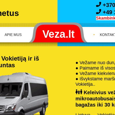
+370
metus
+49 
Skambink 
APIE MUS
•
KONTAK
okietiją ir iš
● Vežame nuo durų 
iuntas
● Paimame iš visos 
● Vežame kiekvieną
● Išvykstame maršru
Vokietija..
Keleivius vež
mikroautobusai
bagažas iki 30 k