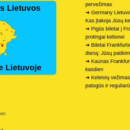
pervežimas
s Lietuvos
➜ Germany Lietuva
Kas įtakoja Jūsų k
➜ Pigūs biletai į F
protingai kelionei
➜ Biletai Frankfur
dieną: Jūsų patiki
➜ Kaunas Frankfurt
e Lietuvoje
kasdien
➜ Keleivių vežimas 
patogūs ir reguliarū
ien