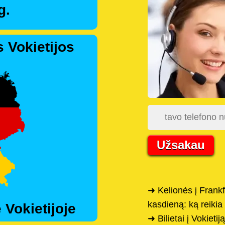
g.
 Vokietijos
Užsakau
➜ Kelionės į Frank
kasdieną: ką reikia 
 Vokietijoje
➜ Bilietai į Vokieti