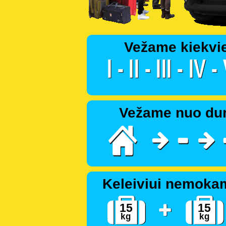
Vežame kiekvi
Vežame nuo dur
Keleiviui nemoka