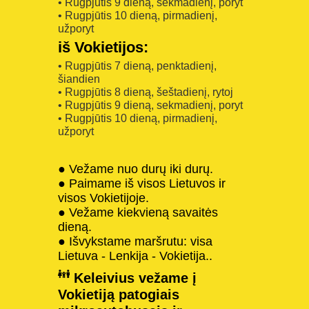
• Rugpjūtis 9 dieną, sekmadienį, poryt
• Rugpjūtis 10 dieną, pirmadienį,
užporyt
iš Vokietijos:
• Rugpjūtis 7 dieną, penktadienį,
šiandien
• Rugpjūtis 8 dieną, šeštadienį, rytoj
• Rugpjūtis 9 dieną, sekmadienį, poryt
• Rugpjūtis 10 dieną, pirmadienį,
užporyt
● Vežame nuo durų iki durų.
● Paimame iš visos Lietuvos ir
visos Vokietijoje.
● Vežame kiekvieną savaitės
dieną.
● Išvykstame maršrutu: visa
Lietuva - Lenkija - Vokietija..
Keleivius vežame į
Vokietiją patogiais