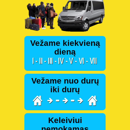
Vežame kiekvieną
dieną
Vežame nuo durų
iki durų
Keleiviui
nemokamas