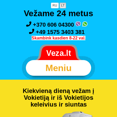
RU
LT
Vežame 24 metus
+370 606 04300
+49 1575 3403 381
Skambink kasdien 8-22 val.
Meniu
Kiekvieną dieną vežam į
Vokietiją ir iš Vokietijos
keleivius ir siuntas