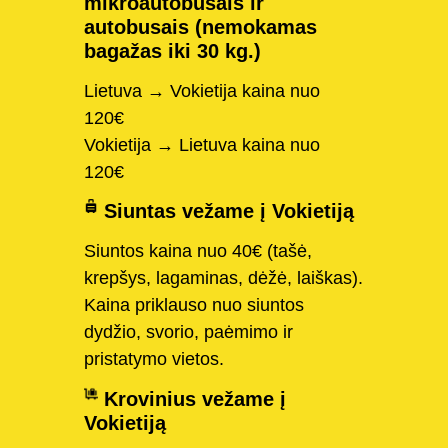
mikroautobusais ir
autobusais (nemokamas
bagažas iki 30 kg.)
Lietuva → Vokietija kaina nuo
120€
Vokietija → Lietuva kaina nuo
120€
Siuntas vežame į Vokietiją
Siuntos kaina nuo 40€ (tašė,
krepšys, lagaminas, dėžė, laiškas).
Kaina priklauso nuo siuntos
dydžio, svorio, paėmimo ir
pristatymo vietos.
Krovinius vežame į
Vokietiją