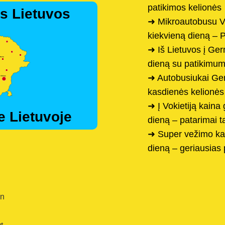
patikimos kelionės
s Lietuvos
➜ Mikroautobusu V
kiekvieną dieną – 
➜ Iš Lietuvos į Ge
dieną su patikimu
➜ Autobusiukai Ger
kasdienės kelionės
➜ Į Vokietiją kaina 
e Lietuvoje
dieną – patarimai 
➜ Super vežimo ka
dieną – geriausias
en