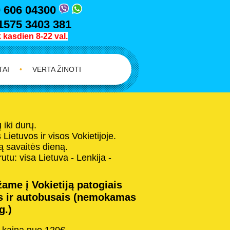
 606 04300
1575 3403 381
kasdien 8-22 val.
TAI
•
VERTA ŽINOTI
iki durų.
Lietuvos ir visos Vokietijoje.
 savaitės dieną.
tu: visa Lietuva - Lenkija -
ame į Vokietiją patogiais
s ir autobusais (nemokamas
g.)