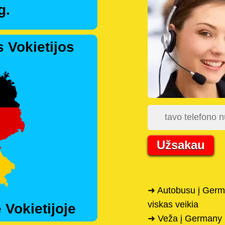
g.
 Vokietijos
Užsakau
➜ Autobusu į Germa
viskas veikia
 Vokietijoje
➜ Veža į Germany i