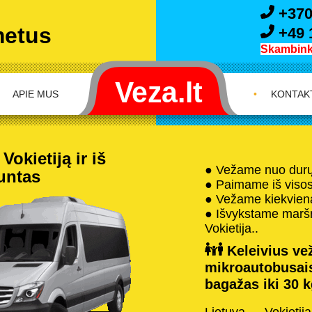
+370
metus
+49 
Skambink 
APIE MUS
•
KONTAK
okietiją ir iš
● Vežame nuo durų 
iuntas
● Paimame iš visos 
● Vežame kiekvieną
● Išvykstame maršru
Vokietija..
Keleivius vež
mikroautobusai
bagažas iki 30 k