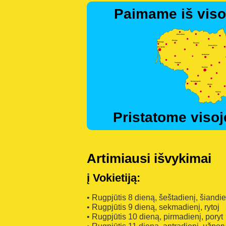
Paimame iš viso
Pristatome visoj
Artimiausi išvykimai
į Vokietiją:
• Rugpjūtis 8 dieną, šeštadienį, šiandi
• Rugpjūtis 9 dieną, sekmadienį, rytoj
• Rugpjūtis 10 dieną, pirmadienį, poryt