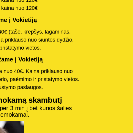
a kaina nuo 120€
a kaina nuo 120€
e į Vokietiją
40€ (tašė, krepšys, lagaminas,
na priklauso nuo siuntos dydžio,
pristatymo vietos.
ame į Vokietiją
na nuo 40€. Kaina priklauso nuo
orio, paėmimo ir pristatymo vietos.
austymo paslaugos.
mokamą skambutį
r 3 min į bet kurios šalies
 nemokamai.