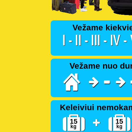
Vežame kiekvi
Vežame nuo dur
Keleiviui nemoka