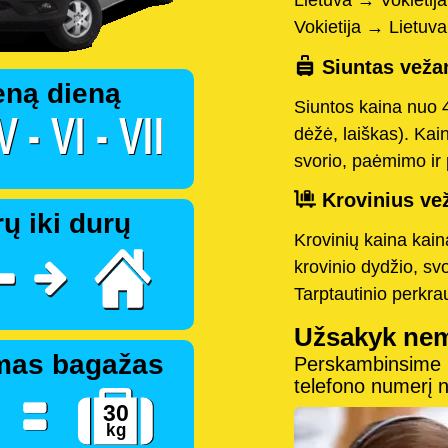
Lietuva → Vokietij
Vokietija → Lietuv
Siuntas vežam
eną dieną
Siuntos kaina nuo 
dėžė, laiškas). Kai
svorio, paėmimo ir 
Krovinius vež
ų iki durų
Krovinių kaina kai
krovinio dydžio, sv
Tarptautinio perkr
Užsakyk ne
mas bagažas
Perskambinsime pe
telefono numerį