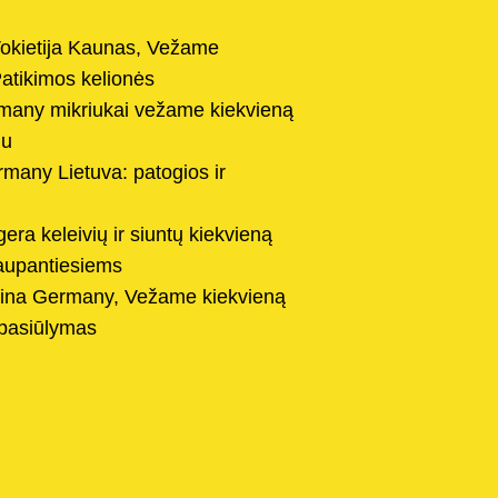
okietija Kaunas, Vežame
Patikimos kelionės
rmany mikriukai vežame kiekvieną
mu
many Lietuva: patogios ir
gera keleivių ir siuntų kiekvieną
taupantiesiems
ina Germany, Vežame kiekvieną
 pasiūlymas