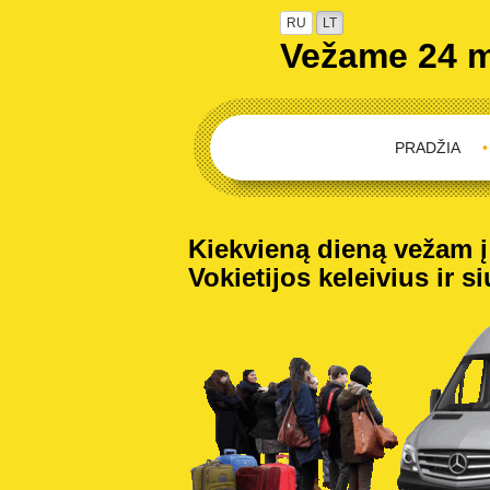
RU
LT
Vežame 24 
PRADŽIA
•
Kiekvieną dieną vežam į V
Vokietijos keleivius ir s