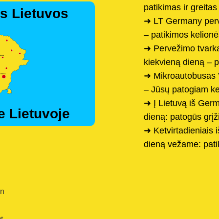
patikimas ir greita
s Lietuvos
➜ LT Germany perv
– patikimos kelionė
➜ Pervežimo tvarka
kiekvieną dieną – 
➜ Mikroautobusas V
– Jūsų patogiam ke
➜ Į Lietuvą iš Ger
e Lietuvoje
dieną: patogūs grį
➜ Ketvirtadieniais i
dieną vežame: pati
en