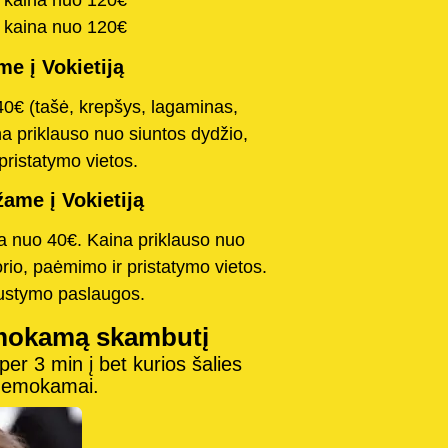
a kaina nuo 120€
a kaina nuo 120€
e į Vokietiją
40€ (tašė, krepšys, lagaminas,
na priklauso nuo siuntos dydžio,
pristatymo vietos.
ame į Vokietiją
na nuo 40€. Kaina priklauso nuo
orio, paėmimo ir pristatymo vietos.
austymo paslaugos.
mokamą skambutį
r 3 min į bet kurios šalies
 nemokamai.