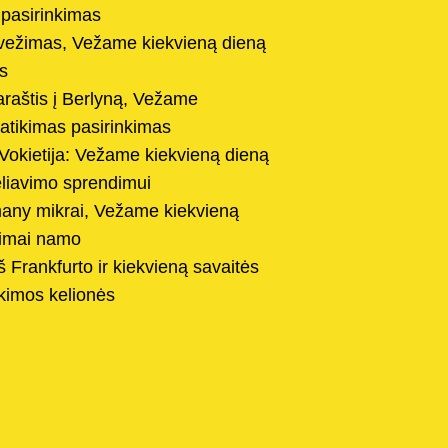
s pasirinkimas
ežimas, Vežame kiekvieną dieną
s
raštis į Berlyną, Vežame
patikimas pasirinkimas
okietija: Vežame kiekvieną dieną
liavimo sprendimui
many mikrai, Vežame kiekvieną
žimai namo
š Frankfurto ir kiekvieną savaitės
kimos kelionės