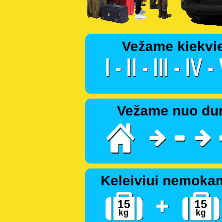
Vežame kiekvi
Vežame nuo dur
Keleiviui nemoka