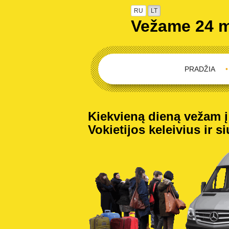
RU
LT
Vežame 24 
PRADŽIA
•
Kiekvieną dieną vežam į V
Vokietijos keleivius ir s