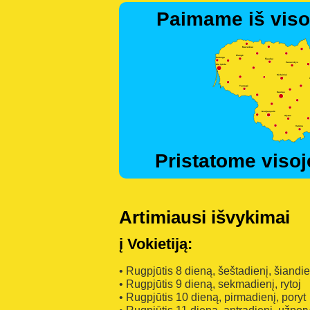
Paimame iš viso
Pristatome visoj
Artimiausi išvykimai
į Vokietiją:
• Rugpjūtis 8 dieną, šeštadienį, šiandi
• Rugpjūtis 9 dieną, sekmadienį, rytoj
• Rugpjūtis 10 dieną, pirmadienį, poryt