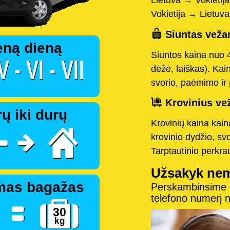
Lietuva → Vokietij
Vokietija → Lietuv
Siuntas vežam
eną dieną
Siuntos kaina nuo 
dėžė, laiškas). Kai
svorio, paėmimo ir 
Krovinius vež
ų iki durų
Krovinių kaina kai
krovinio dydžio, sv
Tarptautinio perkr
Užsakyk ne
mas bagažas
Perskambinsime pe
telefono numerį