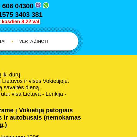
 606 04300
1575 3403 381
kasdien 8-22 val.
TAI
•
VERTA ŽINOTI
iki durų.
Lietuvos ir visos Vokietijoje.
 savaitės dieną.
tu: visa Lietuva - Lenkija -
ame į Vokietiją patogiais
s ir autobusais (nemokamas
g.)