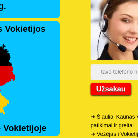
g.
 Vokietijos
Užsakau
➜ Šiauliai Kaunas 
patikimai ir greitai
 Vokietijoje
➜ Vežėjas į Vokiet