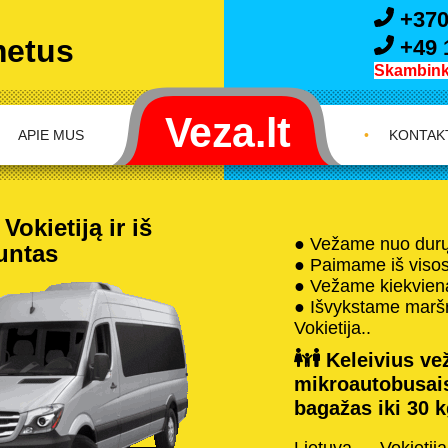
+370
metus
+49 
Skambink 
APIE MUS
•
KONTAK
okietiją ir iš
● Vežame nuo durų 
iuntas
● Paimame iš visos 
● Vežame kiekvieną
● Išvykstame maršru
Vokietija..
Keleivius vež
mikroautobusai
bagažas iki 30 k