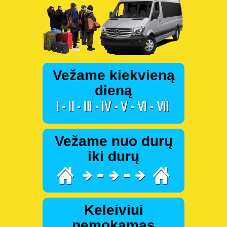
Vežame kiekvieną
dieną
Vežame nuo durų
iki durų
Keleiviui
nemokamas