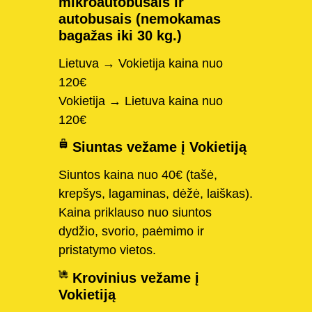
mikroautobusais ir
autobusais (nemokamas
bagažas iki 30 kg.)
Lietuva → Vokietija kaina nuo
120€
Vokietija → Lietuva kaina nuo
120€
Siuntas vežame į Vokietiją
Siuntos kaina nuo 40€ (tašė,
krepšys, lagaminas, dėžė, laiškas).
Kaina priklauso nuo siuntos
dydžio, svorio, paėmimo ir
pristatymo vietos.
Krovinius vežame į
Vokietiją