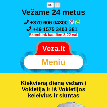
RU
LT
Vežame 24 metus
+370 606 04300
+49 1575 3403 381
Skambink kasdien 8-22 val.
Meniu
Kiekvieną dieną vežam į
Vokietiją ir iš Vokietijos
keleivius ir siuntas