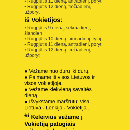
• Rugpjūtis 11 dieną, antradienį, poryt
• Rugpjūtis 12 dieną, trečiadienį,
užporyt
iš Vokietijos:
• Rugpjūtis 9 dieną, sekmadienį,
šiandien
• Rugpjūtis 10 dieną, pirmadienį, rytoj
• Rugpjūtis 11 dieną, antradienį, poryt
• Rugpjūtis 12 dieną, trečiadienį,
užporyt
● Vežame nuo durų iki durų.
● Paimame iš visos Lietuvos ir
visos Vokietijoje.
● Vežame kiekvieną savaitės
dieną.
● Išvykstame maršrutu: visa
Lietuva - Lenkija - Vokietija..
Keleivius vežame į
Vokietiją patogiais