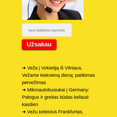
Užsakau
➜ Veža į Vokietiją iš Vilniaus,
Vežame kiekvieną dieną: patikimas
pervežimas
➜ Mikroautobusiukai į Germany:
Patogus ir greitas būdas keliauti
kasdien
➜ Vežu keleivius Frankfurtas,