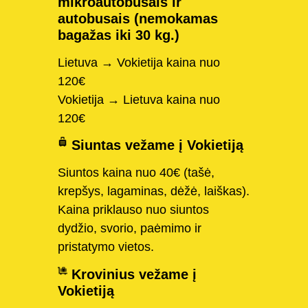
mikroautobusais ir
autobusais (nemokamas
bagažas iki 30 kg.)
Lietuva → Vokietija kaina nuo
120€
Vokietija → Lietuva kaina nuo
120€
Siuntas vežame į Vokietiją
Siuntos kaina nuo 40€ (tašė,
krepšys, lagaminas, dėžė, laiškas).
Kaina priklauso nuo siuntos
dydžio, svorio, paėmimo ir
pristatymo vietos.
Krovinius vežame į
Vokietiją