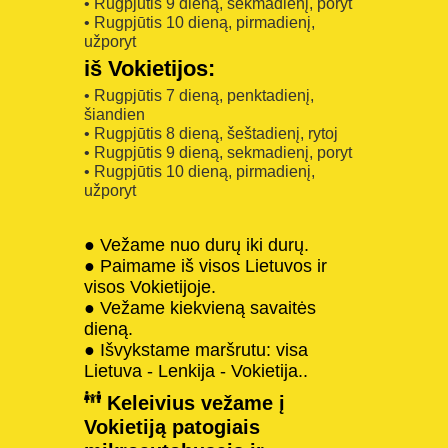
• Rugpjūtis 9 dieną, sekmadienį, poryt
• Rugpjūtis 10 dieną, pirmadienį,
užporyt
iš Vokietijos:
• Rugpjūtis 7 dieną, penktadienį,
šiandien
• Rugpjūtis 8 dieną, šeštadienį, rytoj
• Rugpjūtis 9 dieną, sekmadienį, poryt
• Rugpjūtis 10 dieną, pirmadienį,
užporyt
● Vežame nuo durų iki durų.
● Paimame iš visos Lietuvos ir
visos Vokietijoje.
● Vežame kiekvieną savaitės
dieną.
● Išvykstame maršrutu: visa
Lietuva - Lenkija - Vokietija..
Keleivius vežame į
Vokietiją patogiais