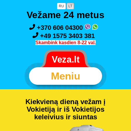
RU
LT
Vežame 24 metus
+370 606 04300
+49 1575 3403 381
Skambink kasdien 8-22 val.
Meniu
Kiekvieną dieną vežam į
Vokietiją ir iš Vokietijos
keleivius ir siuntas