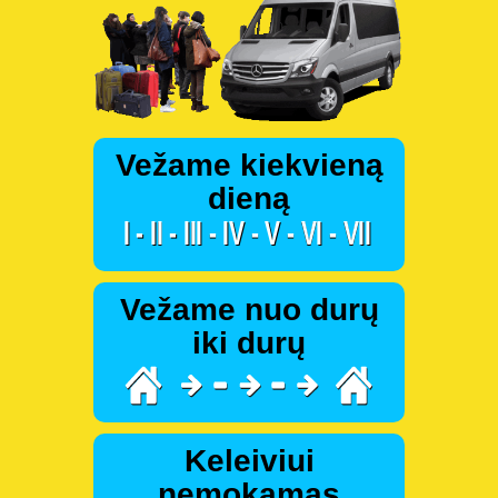
Vežame kiekvieną
dieną
Vežame nuo durų
iki durų
Keleiviui
nemokamas