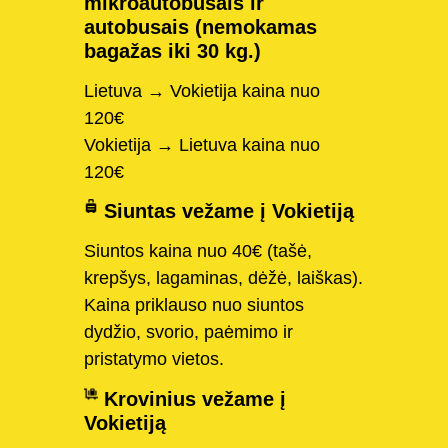
mikroautobusais ir
autobusais (nemokamas
bagažas iki 30 kg.)
Lietuva → Vokietija kaina nuo
120€
Vokietija → Lietuva kaina nuo
120€
Siuntas vežame į Vokietiją
Siuntos kaina nuo 40€ (tašė,
krepšys, lagaminas, dėžė, laiškas).
Kaina priklauso nuo siuntos
dydžio, svorio, paėmimo ir
pristatymo vietos.
Krovinius vežame į
Vokietiją