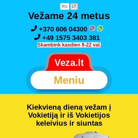
RU
LT
Vežame 24 metus
+370 606 04300
+49 1575 3403 381
Skambink kasdien 8-22 val.
Meniu
Kiekvieną dieną vežam į
Vokietiją ir iš Vokietijos
keleivius ir siuntas