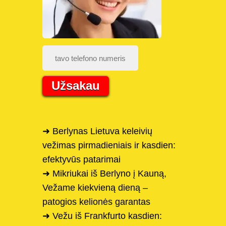
Užsakau
➜ Berlynas Lietuva keleivių
vežimas pirmadieniais ir kasdien:
efektyvūs patarimai
➜ Mikriukai iš Berlyno į Kauną,
Vežame kiekvieną dieną –
patogios kelionės garantas
➜ Vežu iš Frankfurto kasdien: