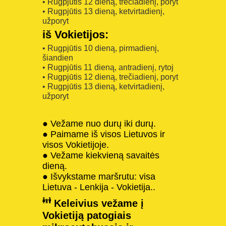
• Rugpjūtis 12 dieną, trečiadienį, poryt
• Rugpjūtis 13 dieną, ketvirtadienį,
užporyt
iš Vokietijos:
• Rugpjūtis 10 dieną, pirmadienį,
šiandien
• Rugpjūtis 11 dieną, antradienį, rytoj
• Rugpjūtis 12 dieną, trečiadienį, poryt
• Rugpjūtis 13 dieną, ketvirtadienį,
užporyt
● Vežame nuo durų iki durų.
● Paimame iš visos Lietuvos ir
visos Vokietijoje.
● Vežame kiekvieną savaitės
dieną.
● Išvykstame maršrutu: visa
Lietuva - Lenkija - Vokietija..
Keleivius vežame į
Vokietiją patogiais