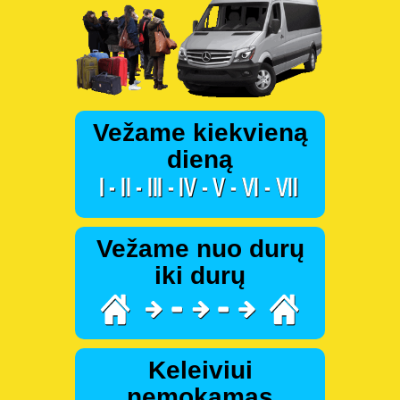
Vežame kiekvieną
dieną
Vežame nuo durų
iki durų
Keleiviui
nemokamas