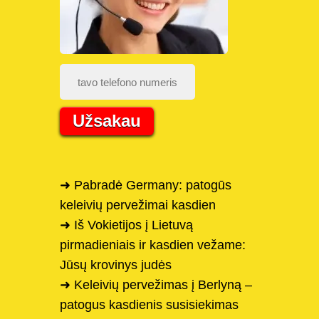
Užsakau
➜ Pabradė Germany: patogūs
keleivių pervežimai kasdien
➜ Iš Vokietijos į Lietuvą
pirmadieniais ir kasdien vežame:
Jūsų krovinys judės
➜ Keleivių pervežimas į Berlyną –
patogus kasdienis susisiekimas