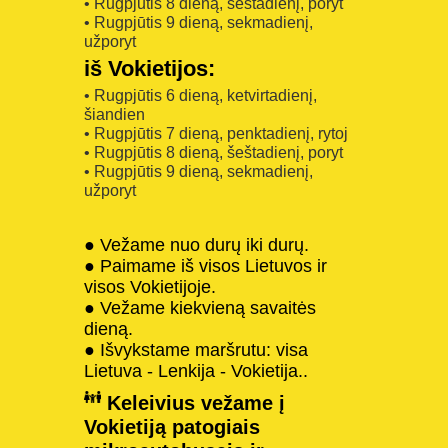
• Rugpjūtis 8 dieną, šeštadienį, poryt
• Rugpjūtis 9 dieną, sekmadienį,
užporyt
iš Vokietijos:
• Rugpjūtis 6 dieną, ketvirtadienį,
šiandien
• Rugpjūtis 7 dieną, penktadienį, rytoj
• Rugpjūtis 8 dieną, šeštadienį, poryt
• Rugpjūtis 9 dieną, sekmadienį,
užporyt
● Vežame nuo durų iki durų.
● Paimame iš visos Lietuvos ir
visos Vokietijoje.
● Vežame kiekvieną savaitės
dieną.
● Išvykstame maršrutu: visa
Lietuva - Lenkija - Vokietija..
Keleivius vežame į
Vokietiją patogiais