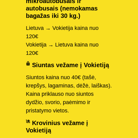
mikroautobusais ir
autobusais (nemokamas
bagažas iki 30 kg.)
Lietuva → Vokietija kaina nuo
120€
Vokietija → Lietuva kaina nuo
120€
Siuntas vežame į Vokietiją
Siuntos kaina nuo 40€ (tašė,
krepšys, lagaminas, dėžė, laiškas).
Kaina priklauso nuo siuntos
dydžio, svorio, paėmimo ir
pristatymo vietos.
Krovinius vežame į
Vokietiją