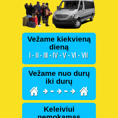
Vežame kiekvieną
dieną
Vežame nuo durų
iki durų
Keleiviui
nemokamas