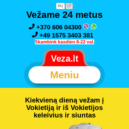
RU
LT
Vežame 24 metus
+370 606 04300
+49 1575 3403 381
Skambink kasdien 8-22 val.
Meniu
Kiekvieną dieną vežam į
Vokietiją ir iš Vokietijos
keleivius ir siuntas