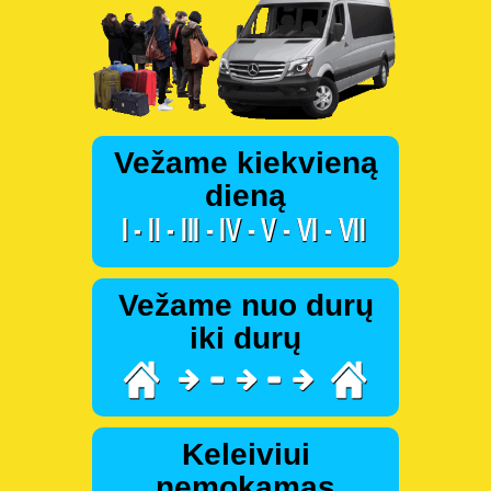
Vežame kiekvieną
dieną
Vežame nuo durų
iki durų
Keleiviui
nemokamas