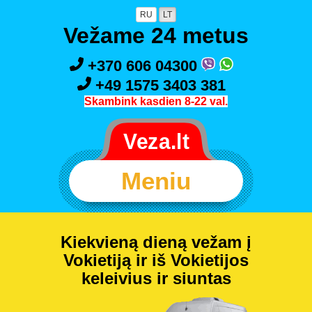
RU
LT
Vežame 24 metus
+370 606 04300
+49 1575 3403 381
Skambink kasdien 8-22 val.
Meniu
Kiekvieną dieną vežam į
Vokietiją ir iš Vokietijos
keleivius ir siuntas