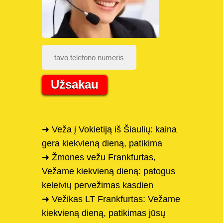
Užsakau
➜ Veža į Vokietiją iš Šiaulių: kaina
gera kiekvieną dieną, patikima
➜ Žmones vežu Frankfurtas,
Vežame kiekvieną dieną: patogus
keleivių pervežimas kasdien
➜ Vežikas LT Frankfurtas: Vežame
kiekvieną dieną, patikimas jūsų