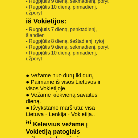
• Rugpjūtis 9 dieną, sekmadienį, poryt
• Rugpjūtis 10 dieną, pirmadienį,
užporyt
iš Vokietijos:
• Rugpjūtis 7 dieną, penktadienį,
šiandien
• Rugpjūtis 8 dieną, šeštadienį, rytoj
• Rugpjūtis 9 dieną, sekmadienį, poryt
• Rugpjūtis 10 dieną, pirmadienį,
užporyt
● Vežame nuo durų iki durų.
● Paimame iš visos Lietuvos ir
visos Vokietijoje.
● Vežame kiekvieną savaitės
dieną.
● Išvykstame maršrutu: visa
Lietuva - Lenkija - Vokietija..
Keleivius vežame į
Vokietiją patogiais