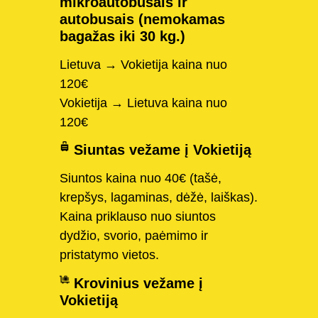
mikroautobusais ir
autobusais (nemokamas
bagažas iki 30 kg.)
Lietuva → Vokietija kaina nuo
120€
Vokietija → Lietuva kaina nuo
120€
Siuntas vežame į Vokietiją
Siuntos kaina nuo 40€ (tašė,
krepšys, lagaminas, dėžė, laiškas).
Kaina priklauso nuo siuntos
dydžio, svorio, paėmimo ir
pristatymo vietos.
Krovinius vežame į
Vokietiją