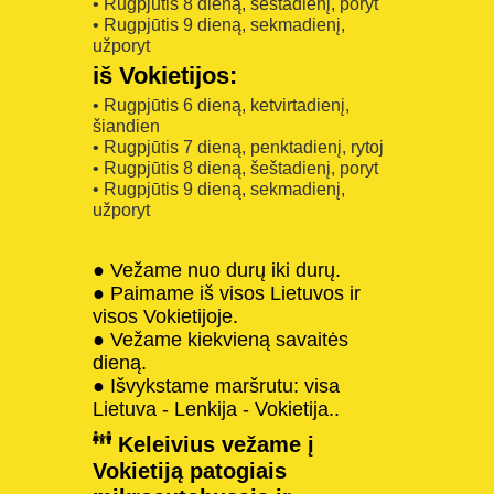
• Rugpjūtis 8 dieną, šeštadienį, poryt
• Rugpjūtis 9 dieną, sekmadienį,
užporyt
iš Vokietijos:
• Rugpjūtis 6 dieną, ketvirtadienį,
šiandien
• Rugpjūtis 7 dieną, penktadienį, rytoj
• Rugpjūtis 8 dieną, šeštadienį, poryt
• Rugpjūtis 9 dieną, sekmadienį,
užporyt
● Vežame nuo durų iki durų.
● Paimame iš visos Lietuvos ir
visos Vokietijoje.
● Vežame kiekvieną savaitės
dieną.
● Išvykstame maršrutu: visa
Lietuva - Lenkija - Vokietija..
Keleivius vežame į
Vokietiją patogiais