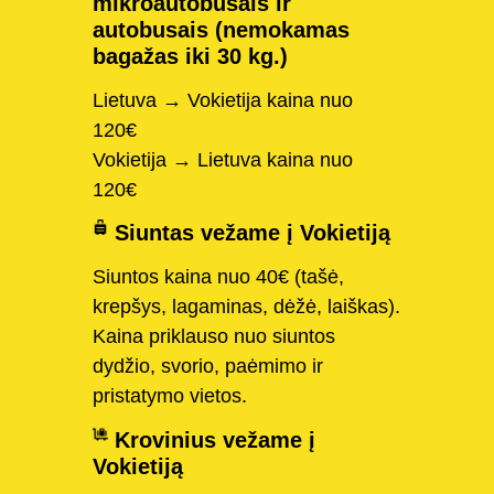
mikroautobusais ir
autobusais (nemokamas
bagažas iki 30 kg.)
Lietuva → Vokietija kaina nuo
120€
Vokietija → Lietuva kaina nuo
120€
Siuntas vežame į Vokietiją
Siuntos kaina nuo 40€ (tašė,
krepšys, lagaminas, dėžė, laiškas).
Kaina priklauso nuo siuntos
dydžio, svorio, paėmimo ir
pristatymo vietos.
Krovinius vežame į
Vokietiją