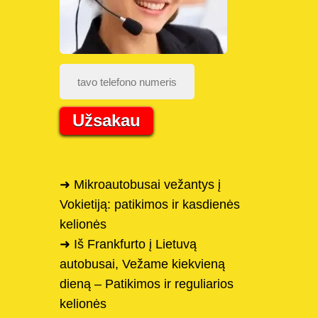
Užsakau
➜ Mikroautobusai vežantys į
Vokietiją: patikimos ir kasdienės
kelionės
➜ Iš Frankfurto į Lietuvą
autobusai, Vežame kiekvieną
dieną – Patikimos ir reguliarios
kelionės