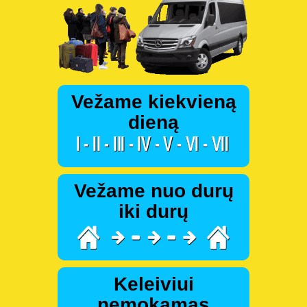
Vežame kiekvieną
dieną
Vežame nuo durų
iki durų
Keleiviui
nemokamas