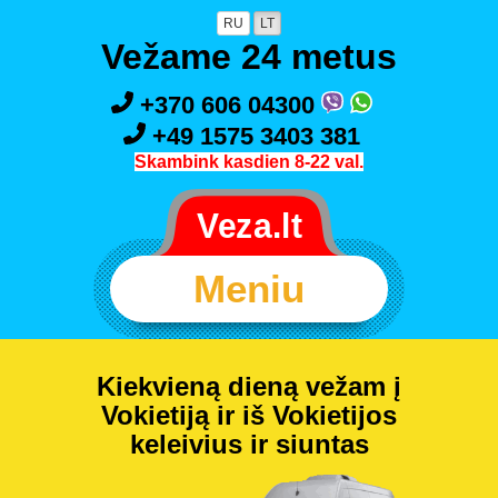
RU
LT
Vežame 24 metus
+370 606 04300
+49 1575 3403 381
Skambink kasdien 8-22 val.
Meniu
Kiekvieną dieną vežam į
Vokietiją ir iš Vokietijos
keleivius ir siuntas