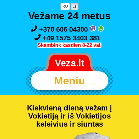
RU
LT
Vežame 24 metus
+370 606 04300
+49 1575 3403 381
Skambink kasdien 8-22 val.
Meniu
Kiekvieną dieną vežam į
Vokietiją ir iš Vokietijos
keleivius ir siuntas