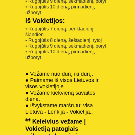
• Rugpjūtis 9 dieną, sekmadienį, poryt
• Rugpjūtis 10 dieną, pirmadienį,
užporyt
iš Vokietijos:
• Rugpjūtis 7 dieną, penktadienį,
šiandien
• Rugpjūtis 8 dieną, šeštadienį, rytoj
• Rugpjūtis 9 dieną, sekmadienį, poryt
• Rugpjūtis 10 dieną, pirmadienį,
užporyt
● Vežame nuo durų iki durų.
● Paimame iš visos Lietuvos ir
visos Vokietijoje.
● Vežame kiekvieną savaitės
dieną.
● Išvykstame maršrutu: visa
Lietuva - Lenkija - Vokietija..
Keleivius vežame į
Vokietiją patogiais