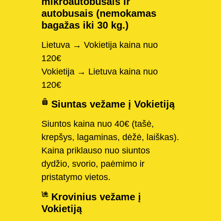
mikroautobusais ir
autobusais (nemokamas
bagažas iki 30 kg.)
Lietuva → Vokietija kaina nuo
120€
Vokietija → Lietuva kaina nuo
120€
Siuntas vežame į Vokietiją
Siuntos kaina nuo 40€ (tašė,
krepšys, lagaminas, dėžė, laiškas).
Kaina priklauso nuo siuntos
dydžio, svorio, paėmimo ir
pristatymo vietos.
Krovinius vežame į
Vokietiją