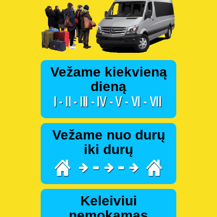
Vežame kiekvieną
dieną
Vežame nuo durų
iki durų
Keleiviui
nemokamas