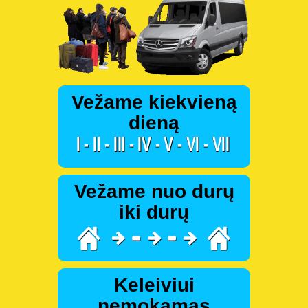
Vežame kiekvieną
dieną
Vežame nuo durų
iki durų
Keleiviui
nemokamas