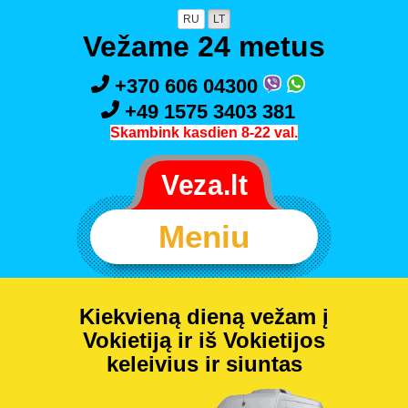
RU
LT
Vežame 24 metus
+370 606 04300
+49 1575 3403 381
Skambink kasdien 8-22 val.
Meniu
Kiekvieną dieną vežam į
Vokietiją ir iš Vokietijos
keleivius ir siuntas