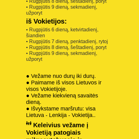
• Rugpjūtis 8 dieną, šeštadienį, poryt
• Rugpjūtis 9 dieną, sekmadienį,
užporyt
iš Vokietijos:
• Rugpjūtis 6 dieną, ketvirtadienį,
šiandien
• Rugpjūtis 7 dieną, penktadienį, rytoj
• Rugpjūtis 8 dieną, šeštadienį, poryt
• Rugpjūtis 9 dieną, sekmadienį,
užporyt
● Vežame nuo durų iki durų.
● Paimame iš visos Lietuvos ir
visos Vokietijoje.
● Vežame kiekvieną savaitės
dieną.
● Išvykstame maršrutu: visa
Lietuva - Lenkija - Vokietija..
Keleivius vežame į
Vokietiją patogiais