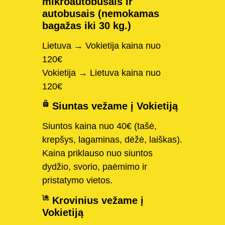
mikroautobusais ir
autobusais (nemokamas
bagažas iki 30 kg.)
Lietuva → Vokietija kaina nuo
120€
Vokietija → Lietuva kaina nuo
120€
Siuntas vežame į Vokietiją
Siuntos kaina nuo 40€ (tašė,
krepšys, lagaminas, dėžė, laiškas).
Kaina priklauso nuo siuntos
dydžio, svorio, paėmimo ir
pristatymo vietos.
Krovinius vežame į
Vokietiją