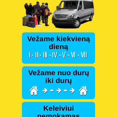
Vežame kiekvieną
dieną
Vežame nuo durų
iki durų
Keleiviui
nemokamas