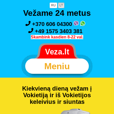
RU
LT
Vežame 24 metus
+370 606 04300
+49 1575 3403 381
Skambink kasdien 8-22 val.
Meniu
Kiekvieną dieną vežam į
Vokietiją ir iš Vokietijos
keleivius ir siuntas