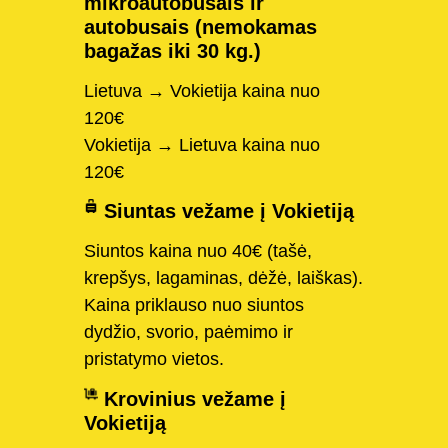
mikroautobusais ir
autobusais (nemokamas
bagažas iki 30 kg.)
Lietuva → Vokietija kaina nuo
120€
Vokietija → Lietuva kaina nuo
120€
Siuntas vežame į Vokietiją
Siuntos kaina nuo 40€ (tašė,
krepšys, lagaminas, dėžė, laiškas).
Kaina priklauso nuo siuntos
dydžio, svorio, paėmimo ir
pristatymo vietos.
Krovinius vežame į
Vokietiją