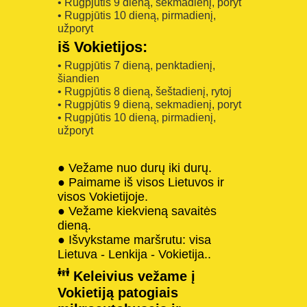
• Rugpjūtis 9 dieną, sekmadienį, poryt
• Rugpjūtis 10 dieną, pirmadienį,
užporyt
iš Vokietijos:
• Rugpjūtis 7 dieną, penktadienį,
šiandien
• Rugpjūtis 8 dieną, šeštadienį, rytoj
• Rugpjūtis 9 dieną, sekmadienį, poryt
• Rugpjūtis 10 dieną, pirmadienį,
užporyt
● Vežame nuo durų iki durų.
● Paimame iš visos Lietuvos ir
visos Vokietijoje.
● Vežame kiekvieną savaitės
dieną.
● Išvykstame maršrutu: visa
Lietuva - Lenkija - Vokietija..
Keleivius vežame į
Vokietiją patogiais