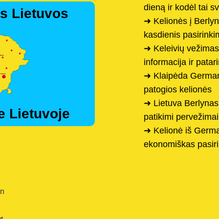
dieną ir kodėl tai 
s Lietuvos
➜ Kelionės į Berly
kasdienis pasirink
➜ Keleivių vežimas 
informacija ir patar
➜ Klaipėda German
patogios kelionės
➜ Lietuva Berlynas 
e Lietuvoje
patikimi pervežimai
➜ Kelionė iš Germa
ekonomiškas pasir
en