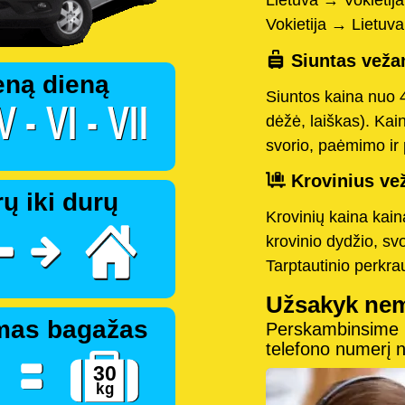
Lietuva → Vokietij
Vokietija → Lietuv
Siuntas vežam
eną dieną
Siuntos kaina nuo 
dėžė, laiškas). Kai
svorio, paėmimo ir 
Krovinius vež
ų iki durų
Krovinių kaina kai
krovinio dydžio, sv
Tarptautinio perkr
Užsakyk ne
mas bagažas
Perskambinsime pe
telefono numerį