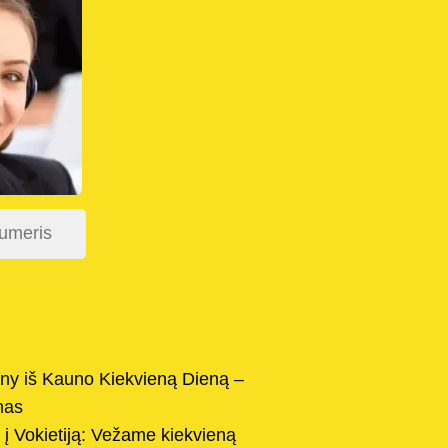
y iš Kauno Kiekvieną Dieną –
mas
 į Vokietiją: Vežame kiekvieną