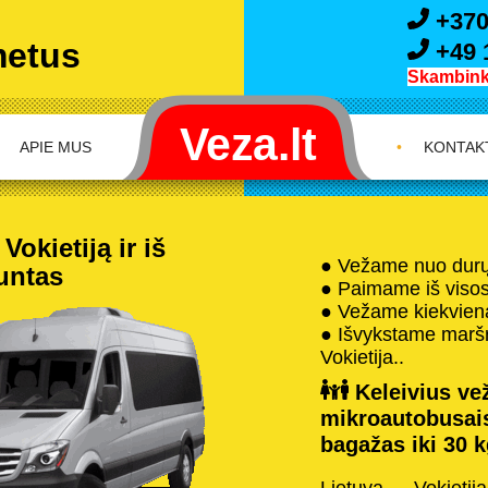
+370
metus
+49 
Skambink 
APIE MUS
•
KONTAK
okietiją ir iš
● Vežame nuo durų 
iuntas
● Paimame iš visos 
● Vežame kiekvieną
● Išvykstame maršru
Vokietija..
Keleivius vež
mikroautobusai
bagažas iki 30 k