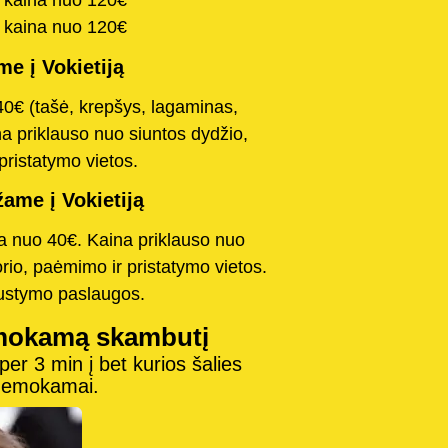
a kaina nuo 120€
a kaina nuo 120€
e į Vokietiją
40€ (tašė, krepšys, lagaminas,
na priklauso nuo siuntos dydžio,
pristatymo vietos.
ame į Vokietiją
na nuo 40€. Kaina priklauso nuo
orio, paėmimo ir pristatymo vietos.
austymo paslaugos.
mokamą skambutį
r 3 min į bet kurios šalies
 nemokamai.