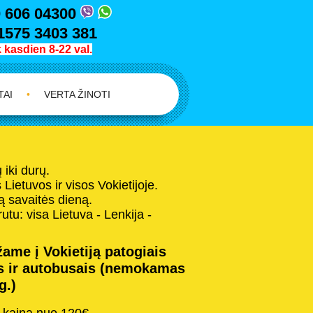
 606 04300
1575 3403 381
kasdien 8-22 val.
TAI
•
VERTA ŽINOTI
iki durų.
Lietuvos ir visos Vokietijoje.
 savaitės dieną.
tu: visa Lietuva - Lenkija -
ame į Vokietiją patogiais
s ir autobusais (nemokamas
g.)