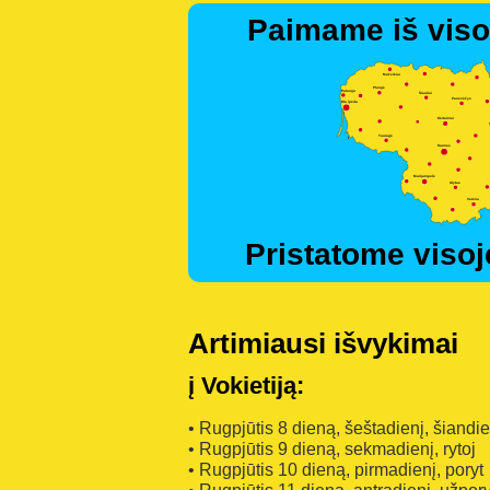
Paimame iš viso
Pristatome visoj
Artimiausi išvykimai
į Vokietiją:
• Rugpjūtis 8 dieną, šeštadienį, šiandi
• Rugpjūtis 9 dieną, sekmadienį, rytoj
• Rugpjūtis 10 dieną, pirmadienį, poryt