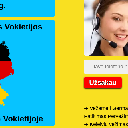
g.
 Vokietijos
Užsakau
➜ Vežame į German
Patikimas Perveži
 Vokietijoje
➜ Keleivių vežimas