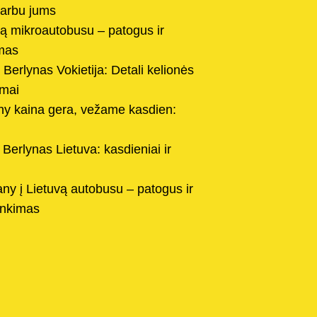
svarbu jums
ną mikroautobusu – patogus ir
imas
Berlynas Vokietija: Detali kelionės
imai
y kaina gera, vežame kasdien:
Berlynas Lietuva: kasdieniai ir
ny į Lietuvą autobusu – patogus ir
inkimas