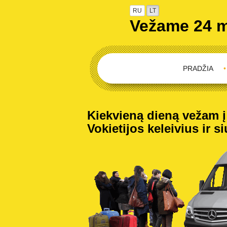
RU
LT
Vežame 24 
PRADŽIA
•
Kiekvieną dieną vežam į V
Vokietijos keleivius ir s