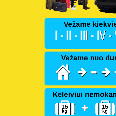
Vežame kiekvi
Vežame nuo dur
Keleiviui nemoka