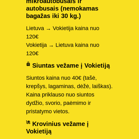
mikroautobusais ir
autobusais (nemokamas
bagažas iki 30 kg.)
Lietuva → Vokietija kaina nuo
120€
Vokietija → Lietuva kaina nuo
120€
Siuntas vežame į Vokietiją
Siuntos kaina nuo 40€ (tašė,
krepšys, lagaminas, dėžė, laiškas).
Kaina priklauso nuo siuntos
dydžio, svorio, paėmimo ir
pristatymo vietos.
Krovinius vežame į
Vokietiją