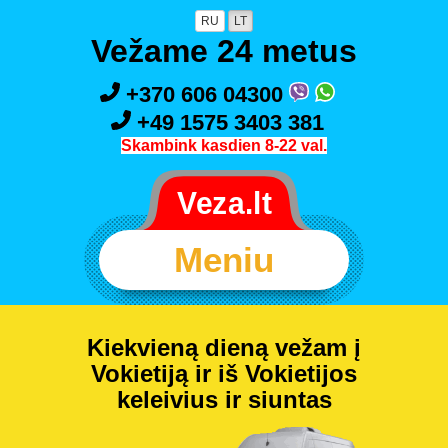
RU
LT
Vežame 24 metus
+370 606 04300
+49 1575 3403 381
Skambink kasdien 8-22 val.
Meniu
Kiekvieną dieną vežam į
Vokietiją ir iš Vokietijos
keleivius ir siuntas