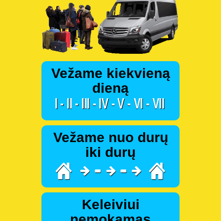
Vežame kiekvieną
dieną
Vežame nuo durų
iki durų
Keleiviui
nemokamas