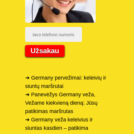
Užsakau
➜ Germany pervežimai: keleivių ir
siuntų maršrutai
➜ Panevėžys Germany veža,
Vežame kiekvieną dieną: Jūsų
patikimas maršrutas
➜ Germany veža keleivius ir
siuntas kasdien – patikima