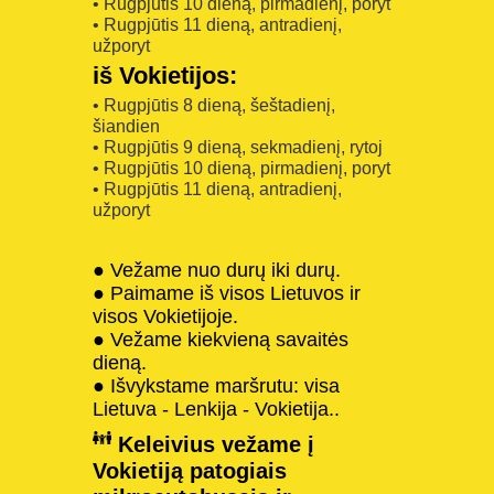
• Rugpjūtis 10 dieną, pirmadienį, poryt
• Rugpjūtis 11 dieną, antradienį,
užporyt
iš Vokietijos:
• Rugpjūtis 8 dieną, šeštadienį,
šiandien
• Rugpjūtis 9 dieną, sekmadienį, rytoj
• Rugpjūtis 10 dieną, pirmadienį, poryt
• Rugpjūtis 11 dieną, antradienį,
užporyt
● Vežame nuo durų iki durų.
● Paimame iš visos Lietuvos ir
visos Vokietijoje.
● Vežame kiekvieną savaitės
dieną.
● Išvykstame maršrutu: visa
Lietuva - Lenkija - Vokietija..
Keleivius vežame į
Vokietiją patogiais