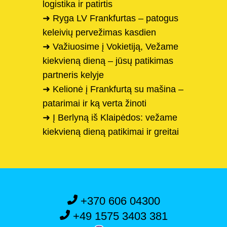
logistika ir patirtis
➜ Ryga LV Frankfurtas – patogus
keleivių pervežimas kasdien
➜ Važiuosime į Vokietiją, Vežame
kiekvieną dieną – jūsų patikimas
partneris kelyje
➜ Kelionė į Frankfurtą su mašina –
patarimai ir ką verta žinoti
➜ Į Berlyną iš Klaipėdos: vežame
kiekvieną dieną patikimai ir greitai
+370 606 04300
+49 1575 3403 381